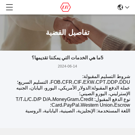
تفاصيل القضية
5ما هي الخدمات التي يمكننا تقديمها؟
2024-06-14
شروط التسليم المقبولة:
FOB،CFR،CIF،EXW،CPT،DDP،DDU، التسليم السريع؛
عملة الدفع المقبولة:الدولار الأمريكي، اليورو، اليابان، الجنيه
الإسترليني، اليورو الصيني؛
نوع الدفع المقبول: T/T،L/C،D/P D/A،MoneyGram،Credit
Card،PayPal،Western Union،Escrow؛
اللغة المستخدمة: الإنجليزية، الصينية، اليابانية، الروسية