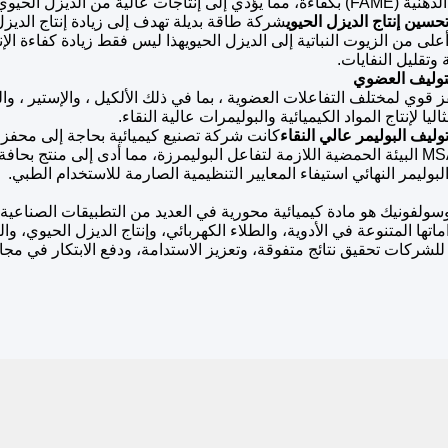
الحيوي مع الحد الأدنى من ردود الفعل الجانبية.
حسين إنتاج الديزل الحيوي
شركة طاقة بديلة تهدف إلى زيادة إنتاج الديز
لى من الزيوت النباتية إلى الديزل الحيويهذا ليس فقط زيادة كفاءة ال
 وتقليل النفايات.
حفز قوي لمختلف التفاعلات العضوية ، بما في ذلك الألكيل ، والإستير ،
اليا لإنتاج المواد الكيميائية والبوليمرات عالية النقاء.
وليف البوليمر عالي النقاء
كانت شركة تصنيع كيميائية بحاجة إلى محفز م
الطبية.قدم MSA البيئة الحمضية اللازمة لتفاعل البوليمرزة، مما أدى إلى منت
ولفونيك هو مادة كيميائية محورية في العديد من التطبيقات الصناعية ، 
للشركات تحقيق نتائج متفوقة، وتعزيز الاستدامة، ودفع الابتكار في مجالا