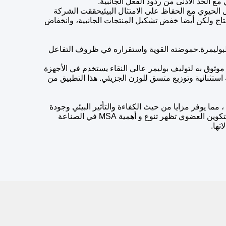
ل الحيوي مع الحفاظ على الامتثال البيئيحققت الشركة
إنتاج ولكن أيضا خفض تشكيل المنتجات الجانبية، وانخفاض
 والبوليمرة.حموضته القوية واستقراره في ظروف التفاعل
وثوق به لتوليف بوليمر عالي النقاء يستخدم في الأجهزة
ج بحافة استثنائية وتوزيع متسق للوزن الجزيئي. هذا التطبيق من
مما يوفر مزايا من حيث الكفاءة والتأثير البيئي وجودة
المنتج.استخداماتها المتنوعة في الأدوية، والطلاء الكهربائي، وإنتاج الديزل الحيوي، والتكوين العضوي تظهر تنوع و أهمية MSA في الصناعة
تها.