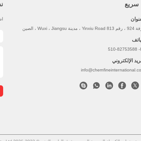
 سريع
نش
عنوان
اش
Yinxiu ، مدينة Wuxi ، Jiangsu ، الصين
هاتف
86-
ريد الإلكتروني
info@chemfineinternational.c