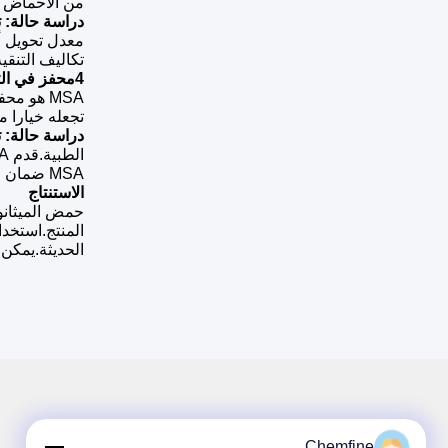
من الأحماض الدهنية (FAME) بكفاءة، مما يؤدي إلى إنتاجات عالية من الديزل 
دراسة حالة: ت
معدل تحويل أع
تكاليف التنقية
4محفز في التوليف العضوي
MSA هو م
تجعله خيارا مث
دراسة حالة: ت
MSA ضمان البوليمر النهائي استيفاء المعايير التنظيمية الصارمة للاستخدام الطبي.
الاستنتاج
حمض الميثانوس
الحديثة.يمكن 
Chemfine