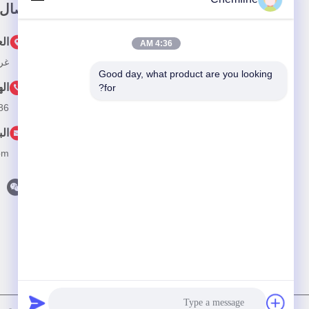
وصلة سريعة
اتصال
بيت
ال
4:36 AM
غرفة 924 ، رقم 813  Road
المنتجات
Good day, what product are you looking 
ال
for?
معلومات عنا
 510-82753588
التطبيق
الب
فيديو
om
أخبار
القضايا
اتصل بنا