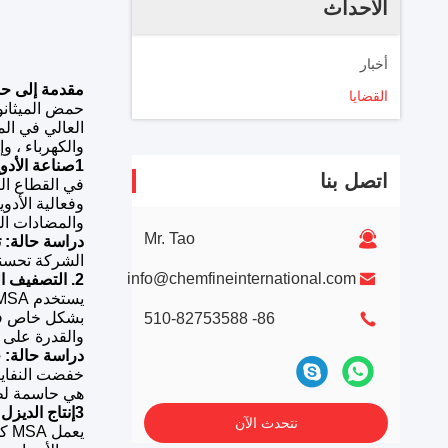
الأحداث
أخبار
مقدمة إلى حمض
القضايا
والكهرباء ، و
1صناعة الأدوية
اتصل بنا
والمضادات ال
Mr. Tao
دراسة حالة: ت
الشركة تحسناً
info@chemfineinternational.com
2. التصفيف الكهربائي ومعالجة السطح
بشكل خاص في 
86- 510-82753588
والقدرة على التوصيل العالية من 
دراسة حالة: 
خفضت النفايات
هي حاسمة لطول
3إنتاج الديزل الحيوي
نتحدث الآن
يع