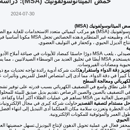
حمض الميثانوسولفونيك (MSA): دراسة حالة التطبيق المتعمقة
2024-07-30
 الميثانوسولفونيك (MSA)
العالي في الماء، وطبيعته غير ال
إنتاج الديزل الحيوي ، وكحفاز في التوليف العضوي.
في القطاع الصيدلي ، يلعب MSA دورًا حاسمًا كمضاد للأيونات في صيا
وفعالية الأدويةيستخدم MSA أيضًا في تخليق العديد من الوسطاء الصيدل
حيوية ومضادات الفيروسات.
عزيز دقة الدواء واستقراره
كانت شركة أدوية رائدة تواجه تحديات مع ذ
 كبيراً في دقة الدواء، مما أدى إلى امتصاص أفضل للمريض وتأثيرات ع
يستخدم MSA على نطاق واسع في التصفيف الكهربائي بسبب قدرته على توفي
التصفيف بالصين والصين الرصاص ،تقديم بديل صديق للبيئة للمحلول 
MSA تساهم في عمليات الطلاء أكثر أمانا وكفاءة.
حل مستدام لتصفية القصدير
حاولت شركة كبرى في مجال الإلكترونيات 
 الخطرة وتعززت سلامة مكان العملكما أدى التبديل إلى انتهاء أفضل ل
 العمر والموثوقية للمكونات الإلكترونية.
مل MSA كمحفز فعال في عملية تحويل الدهون لإنتاج البوديزل.تسهل حمضيتها ال