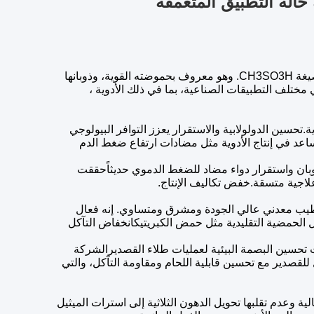
حمض الميثانوسولفونيك (MSA) هو مركب كيميائي متعدد الاستخدامات للغاية مع الصيغة CH3SO3H. وهو معروف بحموضته القوية، وذوبانها
متطايرة.هذه الخصائص تجعل MSA مكونا أساسيا في مختلف التطبيقات الصناعية، بما في ذلك الأدوية ،
غة أملاح الأدوية.تحسين الدولولابية والاستقرار يعزز التوافر البيولوجي
انيين ، مما يساعد في إنتاج الأدوية مثل مضادات ارتفاع ضغط الدم
وبان واستقرار دواء مضاد للضغط الدموي حديثاًحققت
لاجية متسقة.خفض تكاليف الإنتاج.
ر تشطيب معدني عالي الجودة ومشرق ومتساوي. إنه فعال
الحمضية التقليدية مثل حمض الكبريتيكانخفاض التآكل
تحسين البصمة البيئية لعمليات طلاء القصديرالشركة
لقصدير مع تحسين قابلية اللحام ومقاومة التآكل، والتي
عالية وعدم تقلبها تحويل الدهون الثلاثية إلى استرات الميثيل