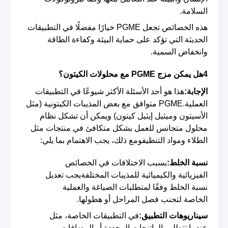
السلامة.
هذه الخصائص تجعل PGME خيارًا مفضلًا في التطبيقات
الحديثة التي تؤكد على حماية البيئة وكفاءة الطاقة
وانخفاض السمية.
4هل يمكن مزج PGME مع محلولات الكيتون؟
الإجابة:
هذا هو أحد الأسئلة الأكثر شيوعًا في التطبيقات
العملية.PGME متوافق مع بعض المذيبات الكيتونية (مثل
الأسيتون وميثيل إيثيل كيتون) ويمكن أن تشكل نظام
محلول متجانس للعمل بشكل متكافئ في منتجات مثل
الطلاء ومواد التنظيفومع ذلك، يجب الاهتمام بما يلي:
نسبة الخلط:
بسبب الاختلافات في الخصائص
الفيزيائية والكيميائية للمذيبات المختلفةيجب تعديل
نسبة الخلط وفقًا لمتطلبات الصياغة والعملية
الخاصة لتجنب فصل المراحل أو هطولها.
سيناريوهات التطبيق:
في التطبيقات الخاصة، مثل
عندما تتطلب الراتنجات المحددة أو المضافات