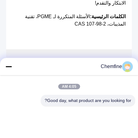
الابتكار والتقدم!
الكلمات الرئيسية:
الأسئلة المتكررة لـ PGME، تقنية
المذيبات، CAS 107-98-2
اتصال سريع
Chemfine
العنوان
4:05 AM
غرفة 924 ، رقم 813 Yinxiu Road ، مدينة Wuxi ، Jiangsu
، الصين
Good day, what product are you looking for?
الهاتف
86- 510-82753588