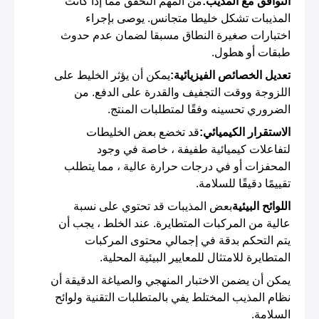
التوافق مع المذيب:
من المهم التحقق مما إذا كانت
المذيبات تشكل خليطا متجانس. يوصى بإجراء
اختبارات صغيرة النطاق مسبقا لضمان عدم حدوث
طبقات أو هطول.
تعديل الخصائص الفيزيائية:
يمكن أن يؤثر الخليط على
اللزوجة ووقت التجفيف والقدرة على الدفع. من
الضروري تحسينه وفقًا لمتطلبات المنتج.
الاستقرار الكيميائي:
قد تخضع بعض الخليطات
لتفاعلات كيميائية طفيفة ، خاصة في وجود
المحفزات أو في درجات حرارة عالية ، مما يتطلب
تقييمًا دقيقًا للسلامة.
اللوائح البيئية
بعض المذيبات قد تحتوي على نسبة
عالية من المركبات المتطايرة. عند الخلط ، يجب أن
يتم التحكم بدقة في إجمالي محتوى المركبات
المتطايرة للامتثال للمعايير البيئية المحلية.
يمكن أن يضمن الاختبار المنهجي والصياغة الدقيقة أن
نظام المذيب المختلط يفي بالمتطلبات التقنية ولوائح
السلامة.