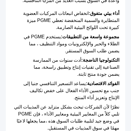
واعدة في السوق بسبب العديد من المزايا التنافسية:
أداء بيئي متفوق:
انخفاض انبعاثات المركبات العضوية
المتطايرة والسمية المنخفضة تعطي PGME ميزة
كبيرة تحت اللوائح البيئية الصارمة.
مجموعة واسعة من التطبيقات:
يستخدم PGME في
الطلاء والحبر والإلكترونيات ومواد التنظيف ، مما
يضمن طلب السوق المستقر.
التكنولوجيا الناضجة:
أدت سنوات من الممارسة
الصناعية إلى تقنيات إنتاج وتطبيق راسخة، مما
يضمن جودة منتج ثابتة.
الفوائد الاقتصادية:
يساعد التسعير التنافسي جنبا إلى
جنب مع تحسين الأداء الفعال على خفض تكاليف
الإنتاج وتعزيز أداء المنتج.
نظرًا لأن الشركات تبحث بشكل متزايد عن المذيبات التي
تلبي كلاً من المعايير البيئية ومعايير الأداء ، فإن PGME
في وضع جيد لتلبية طلبات السوق هذه ،مما يجعلها لاعبًا
مهمًا في سوق المذيبات في المستقبل.