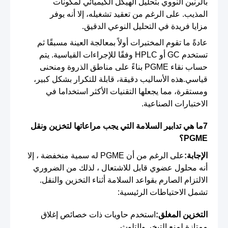
بالرنين النووي بتحليل الهيكل الكيميائي لمكونات
المذيب. على الرغم من تعقيد تشغيله، إلا أنه يوفر
مزايا فريدة في التحليل النوعي الدقيق.
عادةً ما تقوم المختبرات أولاً بمعالجة العينة مسبقًا ثم
تستخدم GC أو HPLC وفقًا للإجراءات القياسية. يتم
حساب نقاء PGME بناءً على مناطق الذروة ومنحنى
قياسي.هذه الأساليب دقيقة، قابلة للتكرار بشكل كبير،
ومستقرة، مما يجعلها التقنيات الأكثر استخداما في
الاختبارات الصناعية.
7ما هي تدابير السلامة التي يجب مراعاتها لتخزين ونقل
PGME؟
الإجابة:
على الرغم من أن PGME له سمية منخفضة ، إلا
أنه محلول عضوي قابل للاشتعال ، لذلك من الضروري
الالتزام الصارم بقواعد السلامة أثناء التخزين والنقل.
تشمل الاحتياطات الرئيسية:
التخزين المغلق:
استخدم حاويات ذات خصائص إغلاق
ممتازة لمنع التبخر والتلوث.