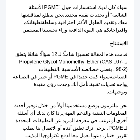
سواء كان لديك استفسارات حول "PGME الأسئلة
الشائعة" أو تحديات تقنية محددة،نحن نتطلع لمناقشتها
معك وتقديم الحلول الأكثر احترافية وسلطةتعليقاتكم
واقتراحاتكم هي القوة الدافعة وراء تحسيننا المستمر.
الاستنتاج
قدمت هذه المقالة تفسيرًا شاملًا لـ 12 سؤالًا شائعًا يتعلق
بـ Propylene Glycol Monomethyl Ether (CAS 107-
98-2) ، يغطي خصائصه الأساسية ،التطبيقات
الصناعيةسواء كنت جديدًا في PGME أو خبير في الصناعة
يواجه تحديات تقنية،نأمل أنك وجدت رؤى مفيدة
وتوجيهات.
نحن ملتزمون بوضع مستخدمينا أولاً من خلال توفير أحدث
المعلومات التقنية والدعم المهني.إذا كان لديك أي أسئلة
أخرى أو ترغب في معرفة المزيد عن التطبيقات المحددة
لـ PGME، يرجى ترك تعليق أدناه أو الاتصال بنا لطلب
تقرير اختبار. دعونا نعمل معا لدفع تكنولوجيا المذيب