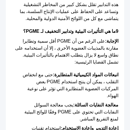
هذه التدابير تقلل بشكل كبير من المخاطر التشغيلية
وتساعد على الحفاظ على عمليات الإنتاج السلسة، بما
يتماشى مع كل من اللوائح الأمنية الدولية والمحلية.
9ما هي التأثيرات البيئية وتدابير التخفيف لـ PGME؟
الإجابة:
على الرغم من أن PGME أقل سمية وتطايرا
مقارنة بالمذيبات العضوية الأخرى ، إلا أن استخدامه على
نطاق واسع لا يزال يتطلب الاهتمام بالتأثيرات البيئية.
تشمل القضايا الرئيسية:
انبعاثات المواد الكيميائية المتطايرة:
حتى مع انخفاض
التقلب ، يمكن أن ينتج استخدام PGME بعض
المركبات العضوية المتطايرة التي تؤثر على نوعية
الهواء.
معالجة النفايات السائلة:
يجب معالجة السوائل
النفايات التي تحتوي على PGME وفقًا للوائح البيئية
لمنع التفريغ المباشر.
إعادة التدوير وإعادة الاستخدام:
استخدام تقنيات