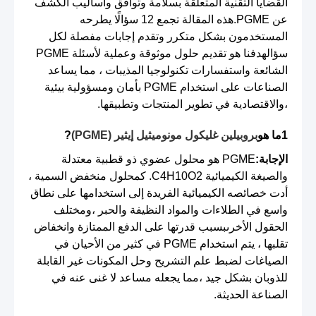
القضايا التقنية المتعلقة بسلامة وتوافق وأساليب الكشف
عن PGME.هذه المقالة تجمع 12 سؤالًا يطرحه
المستخدمون بشكل متكرر وتقدم إجابات مفصلة لكل
سؤالهدفنا هو تقديم حلول موثوقة وعملية لأسئلة PGME
الشائعة واستفسارات تكنولوجيا المذيبات ، مما يساعد
الصناعات على استخدام PGME بأمان ومسؤولية بيئية
،والاقتصادية في تطوير المنتجات وتطبيقها.
1ما هو
بروبيلين غليكول مونوميثيل إيثير (PGME)
?
الإجابة:
PGME هو محلول عضوي ذو قطبية معتدلة
والصيغة الكيميائية C4H10O2. كمحلول منخفض السمية ،
أدت خصائصه الكيميائية الفريدة إلى استخدامها على نطاق
واسع في الطلاءات والمواد النظيفة والحبر ،ومختلف
الحقول الأخرىبسبب قدرتها على الدفع الممتازة وانخفاض
تقلبها ، يتم استخدام PGME في كثير من الأحيان في
الصياغات لضبط علم التشريح وحل المكونات غير القابلة
للذوبان بشكل جيد ،مما يجعله مساعد لا غنى عنه في
الصناعة الحديثة.