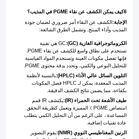
6كيف يمكن الكشف عن نقاء PGME في المذيب؟
الإجابة:
الكشف عن النقاء أمر ضروري لضمان جودة
المذيب وأداء المنتج. وتشمل الطرق الشائعة:
الكروماتوجرافية الغازية (GC):
GC هي تقنية
تستخدم على نطاق واسع للكشف عن نقاء PGME.
فإنها تفصل مكونات العينة وتستخدم المواد القياسية
للتحليل النوعي والكمي، وتحدد بدقة محتوى PGME.
التلوين السائل عالي الأداء (HPLC):
بالنسبة لأنظمة
المذيب المعقدة، يمكن لـ HPLC فصل المكونات
بكفاءة، مما يضمن نتائج الكشف الدقيقة.
طيف الأشعة تحت الحمراء (IR):
يكتشف IR قمم
امتصاص PGME ٪ المميزة ويعمل كطريقة التحقق
المساعدة ، على الرغم من أن التحليل الكمي يتطلب
عادة تقنيات إضافية.
الرنين المغناطيسي النووي (NMR):
يقوم التصوير