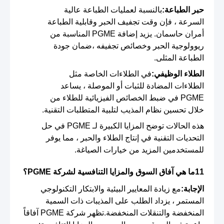
حبر الطباعة:
بالنسبة لعمليات الطباعة عالية
السرعة ، فإن وقت تجفيف الحبر وقابلية الطباعة
أمران حاسمان. يزيد إضافة PGME المناسبة من
ريوولوجية الحبر وخصائص تجفيفه ،ضمان جودة
الطباعة المثلى.
الطلاء الوظيفي:
في الطلاءات الخاصة مثل
الطلاءات المضادة للثبات أو الموصلة ، يساعد
PGME في ضبط الخصائص الفيزيائية للطلاء من
خلال تحسين نظام المذيب لتلبية المتطلبات التقنية.
هذه الحالات توضح المزايا الكبيرة لـ PGME في حل
التحديات التقنية في إنتاج الطلاء والحبر ، مما يوفر
للمستخدمين المزيد من خيارات الصياغة.
11ما هي آفاق السوق والمزايا التنافسية لشركة PGME؟
الإجابة:
مع زيادة المعايير البيئية والابتكار التكنولوجي
المستمر ، يزداد الطلب على المذيبات ذات السمية
المنخفضة والتنقلات المنخفضة.تظهر شركة PGME آفاقاً