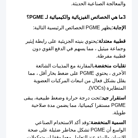
والمعالجة الصناعية الحديثة.
3ما هي الخصائص الفيزيائية والكيميائية لـ PGME؟
الإجابة:
يظهر PGME الخصائص الرئيسية التالية:
قطبية معتدلة:
يحتوي بنيته الجزيئية على رابطة إيثير
وجماعة ميثيل ، مما يسهم في الدفع القوي دون
قطبية مفرطة.
تقلبات منخفضة
بالمقارنة مع المذيبات الشائعة
الأخرى ، يحتوي PGME على ضغط بخار أقل ، مما
يقلل بشكل فعال من انبعاث المركبات العضوية
المتطايرة (VOCs).
استقرار جيد:
تحت درجة حرارة وضغط طبيعية، يبقى
PGME مستقرا كيميائيا، مما يضمن مدة صلاحية
طويلة.
السمية المنخفضة:
وقد أكد الاستخدام الصناعي
الواسع أن PGME تشكل مخاطر ضئيلة على صحة
الإنسان والبيئة عند التعامل معها وفقا لبروتوكولات