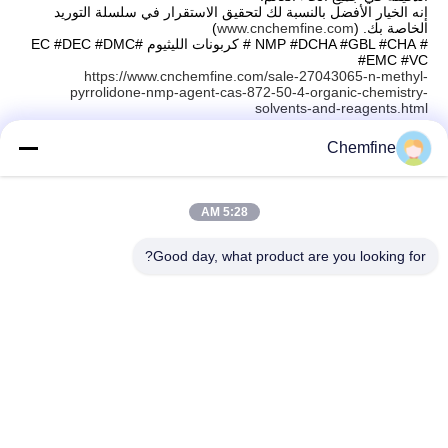
إنه الخيار الأفضل بالنسبة لك لتحقيق الاستقرار في سلسلة التوريد
الخاصة بك. (
www.cnchemfine.com
)
# NMP #DCHA #GBL #CHA # كربونات الليثيوم #EC #DEC #DMC
#EMC #VC
https://www.cnchemfine.com/sale-27043065-n-methyl-
pyrrolidone-nmp-agent-cas-872-50-4-organic-chemistry-
solvents-and-reagents.html
Chemfine
اتصال سريع
5:28 AM
Good day, what product are you looking for?
العنوان
غرفة 924 ، رقم 813 Yinxiu Road ، مدينة Wuxi ، Jiangsu ،
الصين
الهاتف
86- 510-82753588
البريد الإلكتروني
info@chemfineinternational.com