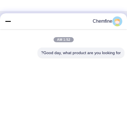
Chemfine
اتصال سريع
العنوان
1:52 AM
غرفة 924 ، رقم 813 Yinxiu Road ، مدينة Wuxi ، Jiangsu ،
الصين
Good day, what product are you looking for?
الهاتف
86- 510-82753588
البريد الإلكتروني
info@chemfineinternational.com