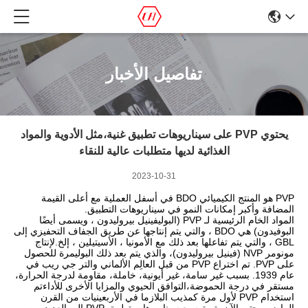
تفاصيل الأخبار
يحتوي PVP على سيناريوهات تطبيق غنية،مثل الأدوية والمواد
الغذائية لديها متطلبات عالية للنقاء
2023-10-31
PVP هو المنتج الكيميائي BDO في أسفل العملية مع أعلى القيمة
المضافة وأكبر إمكانات النمو في سيناريوهات التطبيق.
المواد الخام الرئيسية لـ PVP (البوليفينيل بيروليدون ، ويسمى أيضًا
البوفيدون) هي BDO ، والتي يتم إنتاجها عن طريق الجفاف التحفيزي إلى
GBL ، والتي يتم تفاعلها بعد ذلك مع الأمونيا ، الأسيتيلين ، إلخ.لإنتاج
مونومر NVP (فينيل بيروليدون)، والذي يتم بعد ذلك البوليمرة للحصول
على PVP. تم اختراع PVP من قبل العالِم الألماني والتر جي ريب في
عام 1939. بسبب غير سامة، غير أيونية، خاملة، مقاومة لدرجة الحرارة،
مستقر في درجة الحموضة،التوافق الحيوي والمزايا الأخرى للأداءتم
استخدام PVP لأول مرة كمذيب البلازما في الأربعينيات من القرن