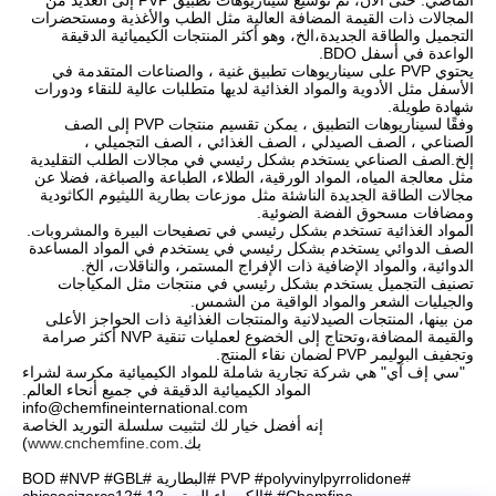
الماضي. حتى الآن، تم توسيع سيناريوهات تطبيق PVP إلى العديد من
المجالات ذات القيمة المضافة العالية مثل الطب والأغذية ومستحضرات
التجميل والطاقة الجديدة،الخ، وهو أكثر المنتجات الكيميائية الدقيقة
الواعدة في أسفل BDO.
يحتوي PVP على سيناريوهات تطبيق غنية ، والصناعات المتقدمة في
الأسفل مثل الأدوية والمواد الغذائية لديها متطلبات عالية للنقاء ودورات
شهادة طويلة.
وفقًا لسيناريوهات التطبيق ، يمكن تقسيم منتجات PVP إلى الصف
الصناعي ، الصف الصيدلي ، الصف الغذائي ، الصف التجميلي ،
إلخ.الصف الصناعي يستخدم بشكل رئيسي في مجالات الطلب التقليدية
مثل معالجة المياه، المواد الورقية، الطلاء، الطباعة والصباغة، فضلا عن
مجالات الطاقة الجديدة الناشئة مثل موزعات بطارية الليثيوم الكاثودية
ومضافات مسحوق الفضة الضوئية.
المواد الغذائية تستخدم بشكل رئيسي في تصفيحات البيرة والمشروبات.
الصف الدوائي يستخدم بشكل رئيسي في يستخدم في المواد المساعدة
الدوائية، والمواد الإضافية ذات الإفراج المستمر، والناقلات، الخ.
تصنيف التجميل يستخدم بشكل رئيسي في منتجات مثل المكياجات
والجيليات الشعر والمواد الواقية من الشمس.
من بينها، المنتجات الصيدلانية والمنتجات الغذائية ذات الحواجز الأعلى
والقيمة المضافة،وتحتاج إلى الخضوع لعمليات تنقية NVP أكثر صرامة
وتجفيف البوليمر PVP لضمان نقاء المنتج.
"سي إف آي" هي شركة تجارية شاملة للمواد الكيميائية مكرسة لشراء
المواد الكيميائية الدقيقة في جميع أنحاء العالم.
info@chemfineinternational.com
إنه أفضل خيار لك لتثبيت سلسلة التوريد الخاصة
بك.
www.cnchemfine.com
)
#PVP #polyvinylpyrrolidone #البطارية #BOD #NVP #GBL