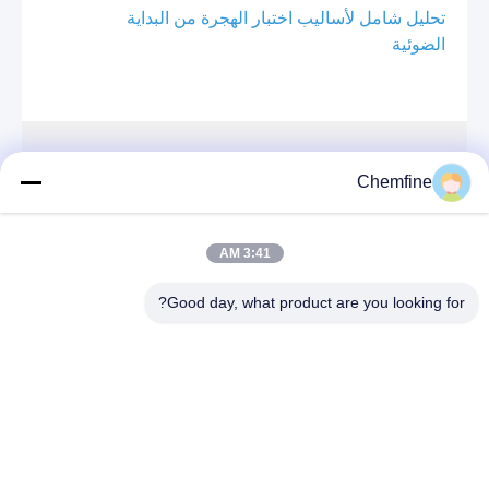
تحليل شامل لأساليب اختبار الهجرة من البداية
الضوئية
اتصال سريع
Chemfine
العنوان
3:41 AM
غرفة 924 ، رقم 813 Yinxiu Road ، مدينة Wuxi ، Jiangsu
، الصين
Good day, what product are you looking for?
الهاتف
86- 510-82753588
البريد الإلكتروني
info@chemfineinternational.com