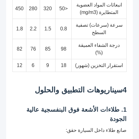
انبعاثات المواد العضوية
450
280
320
<50
المتطايرة (mg/m3)
سرعة (سرعات) تصفية
1.8
2.2
1.5
0.8
السطح
درجة الشفاء العميقة
82
76
85
98
(%)
استقرار التخزين (شهور)
18
9
6
12
4سيناريوهات التطبيق والحلول
1. طلاءات الأشعة فوق البنفسجية عالية
الجودة
صانع طلاء داخل السيارة حقق: