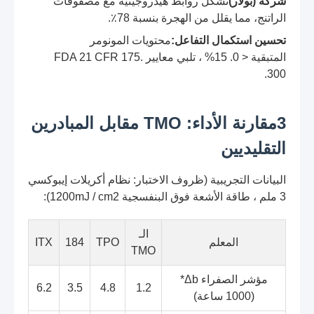
شركة (بولار)
تشكل روابط هيدروجينية مع مصفوفات
الراتنج، مما يقلل من الهجرة بنسبة 78٪.
تحسين استكمال التفاعل:
محتويات المونومر
المتبقية < 0. 15% ، تلبي معايير FDA 21 CFR 175.
300.
3مقارنة الأداء: TMO مقابل المبادرين
التقليديين
البيانات التجريبية (ظروف الاختبار: نظام أكريلات إيبوكسي
3 ملم ، طاقة الأشعة فوق البنفسجية 1200mJ / cm2):
الـ
المعلم
TPO
184
ITX
TMO
مؤشر الصفراء Δb*
6.2
3.5
4.8
1.2
(1000 ساعة)