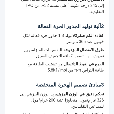
إلى 245 درجة مئوية، أعلى بنسبة 32% من TPO
التقليدية.
2آلية توليد الجذور الحرة الفعالة
كفاءة الكم صفر92:
يولد 1.8 جذور حرة فعالة لكل
فوتون عند 365 نانومتر
طرق الانفصال المزدوجة:
التقسيمات المتزامن بين
نوريش I و II تضمن كفاءة التجفيف العميق.
القمع في ضبط الذات
يقلل من تشتيت الطاقة مع
طاقة التراص π-π من 5.8kJ / mol.
3مبادئ تصميم الهجرة المنخفضة
تحكم دقيق في الوزن الجزيئي
يزيد الوزن الجزيئي إلى
326 غرام/مول، متجاوزًا عتبة 200 غرام/مول
للمبدعين التقليديين.