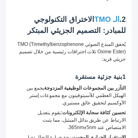
2.
الـ TMO
الاختراق التكنولوجي
للمبادر: التصميم الجزيئي المبتكر
يُحقق المبدع الضوئي TMO (Trimethylbenzophenone
Oxime Ester) ثلاث اختراقات رئيسية من خلال تصميم
جزيئي فريد:
1بنية جزئية مستقرة
التآزر بين المجموعات الوظيفية المزدوجة
يجمع بين
الهيكل العظمي للأسيتوفينون مع مجموعات إستر
الأوكسيم لتحقيق عائق مستيري.
تحسين كثافة سحابة الإلكترونات:
يقوم بتعديل
الارتباط عن طريق بدائل الميثيل، مما يثبت
الامتصاص عند 365nm±5nm.
الاستقرار الحراري المحسن
درجة حرارة التحلل تصل