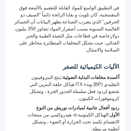
في التطبيق الواسع للمواد القابلة للتعقيم بالأشعة فوق
البنفسجية، كان تلويث و بقايا الرائحة دائماً "السيف ذو
الحرفين" الذي يضرب الصناعة.تظهر البيانات أن الخسائر
العالمية السنوية بسبب أصفرار المواد تتجاوز 350 مليون
دولارخاصة في قطاعات مثل التعبئة الطبية والحبر
الغذائي، حيث تشكل المخلفات المتطايرة مخاطر على
السلامة والامتثال.
الآليات الكيميائية للصفر
أكسدة مخلفات البداية الضوئية:
ينتج البنزوفينون
التقليدي (BP) وبدء ITX هياكل حلقة البنزين التي
تخضع لردود فعل سلسلة الجذور الحرة ، وتشكل
كروموفورات الكينون.
ردود أفعال جانبية لمبادرات نوريش من النوع
الأول:
الهياكل الكيتونية α- هيدروكسي من منتجات
الانقسام تكسد تحت الحرارة أو الضوء ، وتشكل
أنظمة مرتبطة.