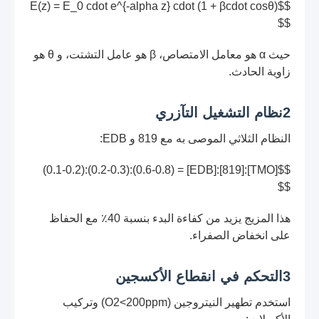
$$E(z) = E_0 cdot e^{-alpha z} cdot (1 + βcdot cosθ)
$$
حيث α هو معامل الامتصاص، β هو عامل التشتت، و θ هو
زاوية الحادث.
2نظام التشغيل التآزري
النظام الثلاثي الموصى به مع 819 و EDB:
$$[TMO]:[819]:[EDB] = (0.6-0.8):(0.2-0.3):(0.1-0.2)
$$
هذا المزيج يزيد من كفاءة البدء بنسبة 40٪ مع الحفاظ
على انخفاض الصفراء.
3التحكم في انقطاع الأكسجين
استخدم تطهير النيتروجين (O2<200ppm) وتركيب