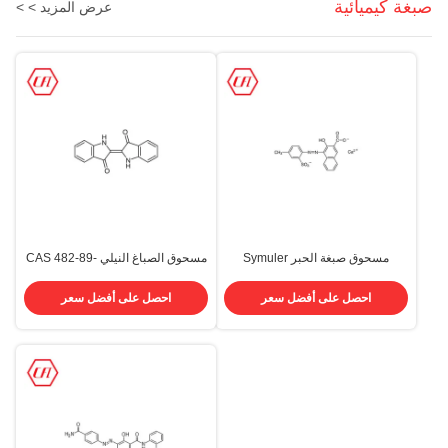
صبغة كيميائية
عرض المزيد > >
مسحوق صبغة الحبر Symuler
مسحوق الصباغ النيلي CAS 482-89-
Brilliant Carmine 6b 300350k
3 معطف أزرق قطن 94٪ أصباغ
أحمر 57 Cas 5281-04-9
ضريبة القيمة المضافة
احصل على أفضل سعر
احصل على أفضل سعر