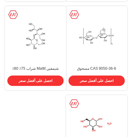
CAS 9050-36-6 مسحوق
شيمفين Maltit شراب 75٪ 80٪
مالتوديكسترين المضافات الغذائية
محلول جلوكوز سائل 585-88-6
الصف المحليات 99.1٪
احصل على أفضل سعر
احصل على أفضل سعر