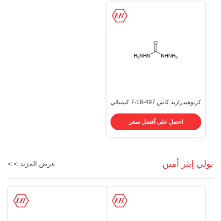
كربوهيدرازيد كاس 497-18-7 كيميائي
1،3-ديامينوريا كاربونيكاسيد ، ثنائي
هيدرازيد
احصل على أفضل سعر
بولي إيثر أمين
عرض المزيد > >