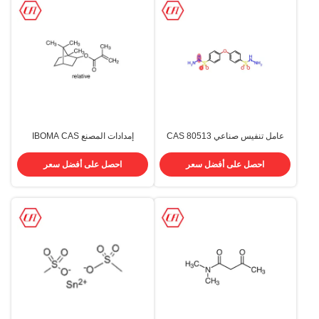
عامل تنفيس صناعي CAS 80513
إمدادات المصنع IBOMA CAS
7534943 Isobornyl Methacrylate
4,4'-Oxybis ((Benzesulfonyl
Hydrazide) مسحوق CAS 80-51-3
سائل Cas 7534-94-3 في المخزون
احصل على أفضل سعر
احصل على أفضل سعر
بسعر جيد