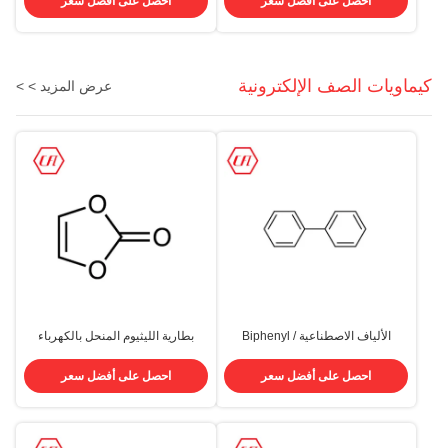
احصل على أفضل سعر
احصل على أفضل سعر
كيماويات الصف الإلكترونية
عرض المزيد > >
الألياف الاصطناعية Biphenyl /
بطارية الليثيوم المنحل بالكهرباء
Diphenyl BP CAS 92-52-4
المضافة VC 99.95٪ كربونات فينيل
CAS 872-36-6
احصل على أفضل سعر
احصل على أفضل سعر