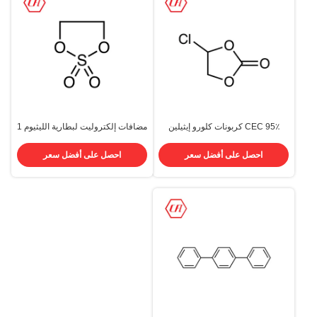
95٪ CEC كربونات كلورو إيثيلين
مضافات إلكتروليت لبطارية الليثيوم 1
CAS 3967-54-2 سائل شفاف
3 2-Dioxathiolane 2،2-Dioxide
CAS 1072-53-3
احصل على أفضل سعر
احصل على أفضل سعر