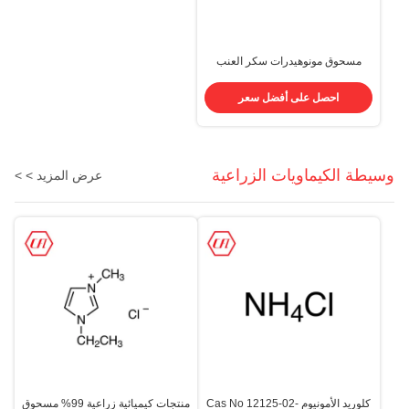
مسحوق مونوهيدرات سكر العنب
CAS 5996-10-1 C6H14O7 في
الغذاء
احصل على أفضل سعر
وسيطة الكيماويات الزراعية
عرض المزيد > >
كلوريد الأمونيوم Cas No 12125-02-
منتجات كيميائية زراعية 99% مسحوق