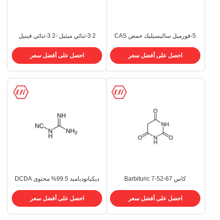
5-فورميل ساليسيليك حمض CAS
2 3-ثنائي ميثيل -2 3-ثنائي فينيل
616-76-2 5-Formyl-2-
بوتان بادئ CAS 1889-67-4 منتجات
Hydroxybenzoic Acid
وسيطة صيدلانية
احصل على أفضل سعر
احصل على أفضل سعر
كاس 67-52-7 Barbituric
ديكيانودياميد 99.5% محتوى DCDA
CAS 461-58-5
Malonylurea Barbitursure
Arbibtone A فارما وسيطة كيميائية
احصل على أفضل سعر
احصل على أفضل سعر