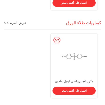
احصل على أفضل سعر
كيماويات طلاء الورق
عرض المزيد > >
مكرر 4-هيدروكسي فينيل سلفون
CAS 80-09-1 C12H10O4S
كيماويات طلاء الورق
احصل على أفضل سعر