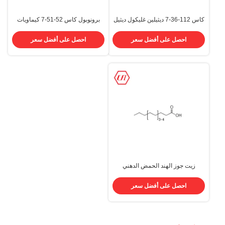
كاس 112-36-7 ديثيلين غليكول ديثيل
برونوبول كاس 52-51-7 كيماويات
إيثير نقاء 99%
مستخدمة في مستحضرات التجميل
كيماويات مستحضرات التجميل
احصل على أفضل سعر
احصل على أفضل سعر
زيت جوز الهند الحمض الدهني
Edenor K 8-18 MY الأحماض الدهنية
CONUT ACID CAS 61788-47-4
احصل على أفضل سعر