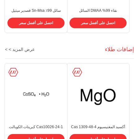
نقاء 99% DMAA السائل
سائل 99٪ Sn-Msa قصدير ميثيل
Dimethylacetoacetamide Cas
سولفونات Cas 53408-94-9
2044-64-6 N،N-
ستانوس ميتانوسولفونات
احصل على أفضل سعر
احصل على أفضل سعر
Dimethylacetoacetamide
إضافات طلاء
عرض المزيد > >
أكسيد المغنيسيوم Cas 1309-48-4
Cas10026-24-1 كبريتات الكوبالت
MgO درجة الزراعة ، درجة الإلكترون ،
هيبتاهيدراتي CoSo4. 7H2O
درجة الغذاء
الاستخدام الصناعي