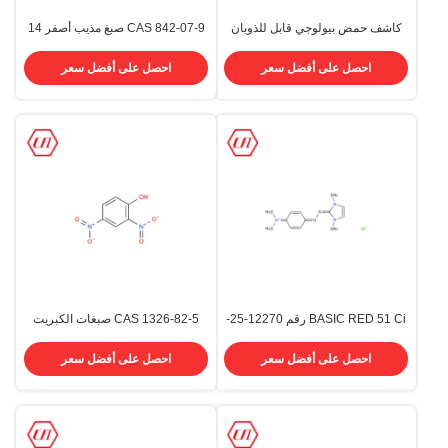
كاشف حمض بيولوجي قابل للذوبان
CAS 842-07-9 صبغ مذيب أصفر 14
في الماء أحمر 87 يوزين Y الأصباغ
صبغ كيميائي
CAS 17372-87-1
احصل على أفضل سعر
احصل على أفضل سعر
BASIC RED 51 Ci رقم 12270-25-
CAS 1326-82-5 صبغات الكبريت
6 صبغ أساسي كيميائي مذيب للصبغ
المشتتة قطن 200٪ BR220٪ أسود
كبريت
احصل على أفضل سعر
احصل على أفضل سعر