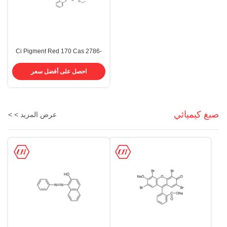
Ci Pigment Red 170 Cas 2786-
76-7 حبر صبغ مطاط بلاستيك دهان
صبغة كيميائية
احصل على أفضل سعر
صبغ كيميائي
عرض المزيد > >