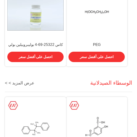
PEG
كاس 25322-69-4 بوليبروبيلين بولي
200/400/800/1000/4000/8000
بروبيلين جلايكول 1000 Powder
البولي إيثيلين غليكول PEG Cas
Liquid
احصل على أفضل سعر
احصل على أفضل سعر
25322-68-3
الوسطاء الصيدلانية
عرض المزيد > >