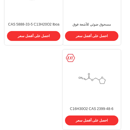
مسحوق ضوئي للأشعة فوق
CAS 5888-33-5 C13H20O2 Iboa
البنفسجية BDK Benzil Dimethyl
Isobornyl Acrylate 99.0٪ نقاء
2،2-Dimethoxy-2-
احصل على أفضل سعر
احصل على أفضل سعر
Phenylacetophenone 24650-42-8
C16H30O2 CAS 2399-48-6
Tetrahydrofurfuryl Acrylate 99.0٪
نقاء THFA مونومر
احصل على أفضل سعر