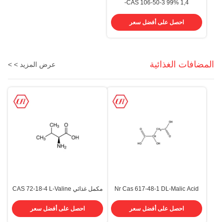
CAS 106-50-3 99% 1,4-
فينيليندامين P-فينيليندامين PPD
PDA
احصل على أفضل سعر
المضافات الغذائية
عرض المزيد > >
Nr Cas 617-48-1 DL-Malic Acid
مكمل غذائي CAS 72-18-4 L-Valine
Food الصف 99.0٪ 100.5٪
مسحوق أبيض بلوري الغذاء الصف
احصل على أفضل سعر
احصل على أفضل سعر