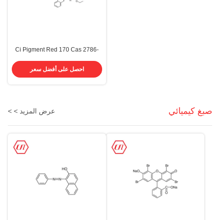
Ci Pigment Red 170 Cas 2786-
76-7 حبر صبغ مطاط بلاستيك دهان
صبغة كيميائية
احصل على أفضل سعر
صبغ كيميائي
عرض المزيد > >