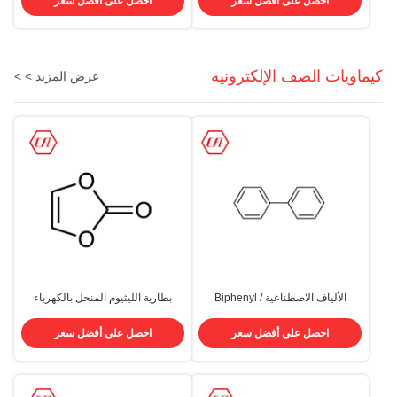
احصل على أفضل سعر
احصل على أفضل سعر
كيماويات الصف الإلكترونية
عرض المزيد > >
الألياف الاصطناعية Biphenyl /
بطارية الليثيوم المنحل بالكهرباء
Diphenyl BP CAS 92-52-4
المضافة VC 99.95٪ كربونات فينيل
CAS 872-36-6
احصل على أفضل سعر
احصل على أفضل سعر