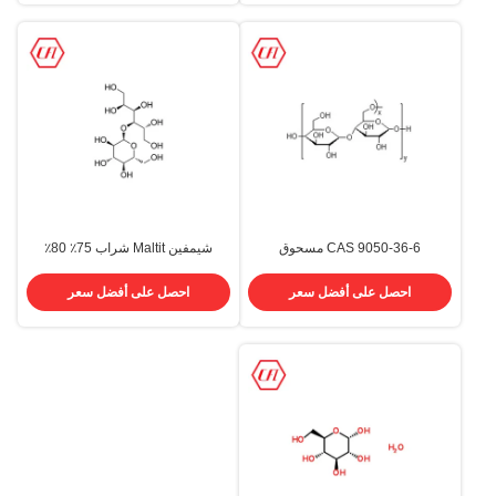
CAS 9050-36-6 مسحوق
شيمفين Maltit شراب 75٪ 80٪
مالتوديكسترين المضافات الغذائية
محلول جلوكوز سائل 585-88-6
الصف المحليات 99.1٪
احصل على أفضل سعر
احصل على أفضل سعر