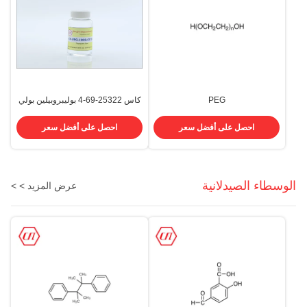
PEG
كاس 25322-69-4 بوليبروبيلين بولي
200/400/800/1000/4000/8000
بروبيلين جلايكول 1000 Powder
البولي إيثيلين غليكول PEG Cas
Liquid
احصل على أفضل سعر
احصل على أفضل سعر
25322-68-3
الوسطاء الصيدلانية
عرض المزيد > >