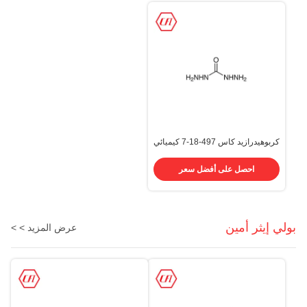
كربوهيدرازيد كاس 497-18-7 كيميائي
1،3-ديامينوريا كاربونيكاسيد ، ثنائي
هيدرازيد
احصل على أفضل سعر
بولي إيثر أمين
عرض المزيد > >