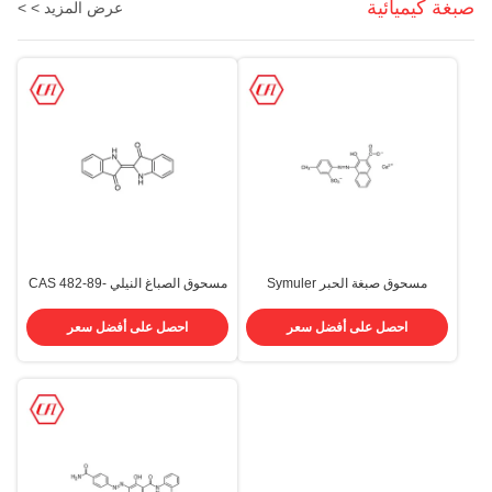
صبغة كيميائية
عرض المزيد > >
مسحوق صبغة الحبر Symuler
مسحوق الصباغ النيلي CAS 482-89-
Brilliant Carmine 6b 300350k
3 معطف أزرق قطن 94٪ أصباغ
أحمر 57 Cas 5281-04-9
ضريبة القيمة المضافة
احصل على أفضل سعر
احصل على أفضل سعر