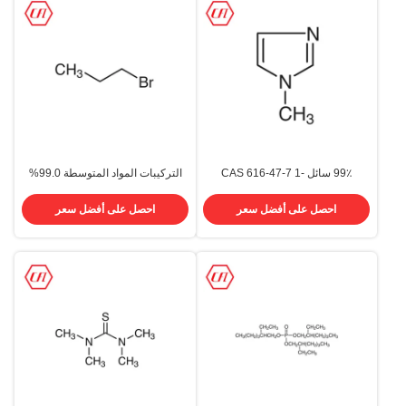
99٪ سائل CAS 616-47-7 1-
التركيبات المواد المتوسطة 99.0%
Methylimidazole
سائل Cas 106-94-5 1-
Bromopropane
احصل على أفضل سعر
احصل على أفضل سعر