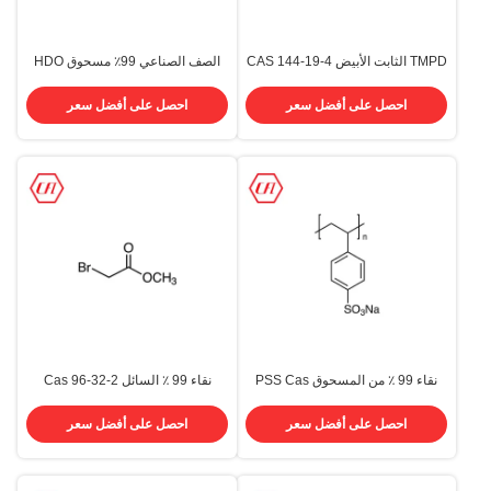
TMPD الثابت الأبيض CAS 144-19-4
الصف الصناعي 99٪ مسحوق HDO
2،24- تريميثيل-1,3- بينتانديول
هيكساميثيلينديول CAS 629-11-8
1,6-هيكسانديول
احصل على أفضل سعر
احصل على أفضل سعر
نقاء 99 ٪ من المسحوق PSS Cas
نقاء 99 ٪ السائل Cas 96-32-2
25704-18-1 Poly Sodium-P-
بروموسيتات الميثيل لمبيدات الآفات
Styrenesulfonate
احصل على أفضل سعر
احصل على أفضل سعر