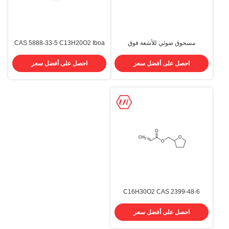
مسحوق ضوئي للأشعة فوق
CAS 5888-33-5 C13H20O2 Iboa
البنفسجية BDK Benzil Dimethyl
Isobornyl Acrylate 99.0٪ نقاء
2،2-Dimethoxy-2-
احصل على أفضل سعر
احصل على أفضل سعر
Phenylacetophenone 24650-42-8
C16H30O2 CAS 2399-48-6
Tetrahydrofurfuryl Acrylate 99.0٪
نقاء THFA مونومر
احصل على أفضل سعر