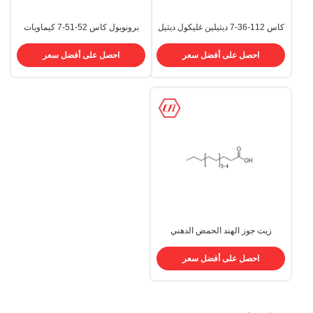
كاس 112-36-7 ديثيلين غليكول ديثيل
برونوبول كاس 52-51-7 كيماويات
إيثير نقاء 99%
مستخدمة في مستحضرات التجميل
كيماويات مستحضرات التجميل
احصل على أفضل سعر
احصل على أفضل سعر
زيت جوز الهند الحمض الدهني
Edenor K 8-18 MY الأحماض الدهنية
CONUT ACID CAS 61788-47-4
احصل على أفضل سعر