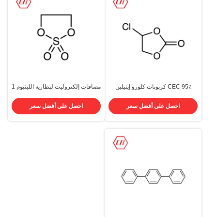
95٪ CEC كربونات كلورو إيثيلين
مضافات إلكتروليت لبطارية الليثيوم 1
CAS 3967-54-2 سائل شفاف
3 2-Dioxathiolane 2،2-Dioxide
CAS 1072-53-3
احصل على أفضل سعر
احصل على أفضل سعر