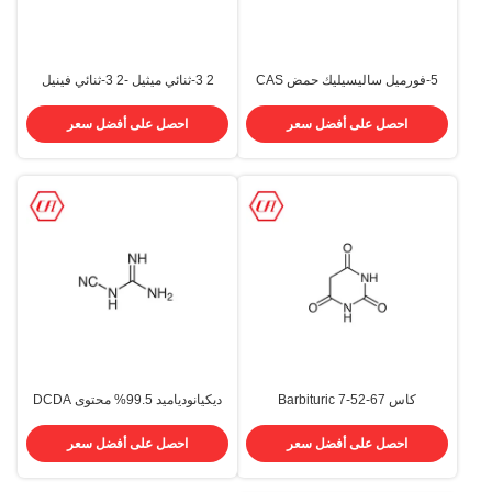
5-فورميل ساليسيليك حمض CAS
2 3-ثنائي ميثيل -2 3-ثنائي فينيل
616-76-2 5-Formyl-2-
بوتان بادئ CAS 1889-67-4 منتجات
Hydroxybenzoic Acid
وسيطة صيدلانية
احصل على أفضل سعر
احصل على أفضل سعر
كاس 67-52-7 Barbituric
ديكيانودياميد 99.5% محتوى DCDA
CAS 461-58-5
Malonylurea Barbitursure
Arbibtone A فارما وسيطة كيميائية
احصل على أفضل سعر
احصل على أفضل سعر