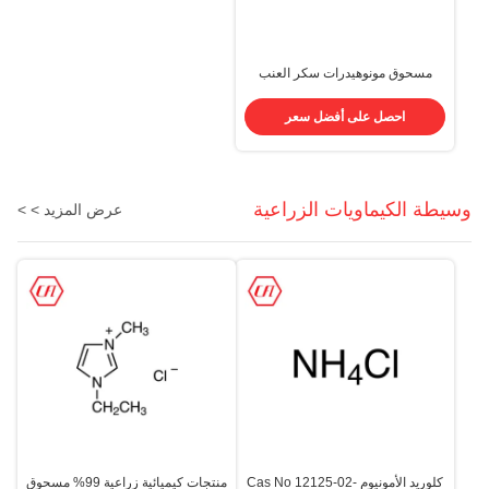
مسحوق مونوهيدرات سكر العنب
CAS 5996-10-1 C6H14O7 في
الغذاء
احصل على أفضل سعر
وسيطة الكيماويات الزراعية
عرض المزيد > >
كلوريد الأمونيوم Cas No 12125-02-
منتجات كيميائية زراعية 99% مسحوق