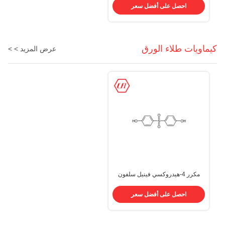
احصل على أفضل سعر
كيماويات طلاء الورق
عرض المزيد > >
مكرر 4-هيدروكسي فينيل سلفون
CAS 80-09-1 C12H10O4S
كيماويات طلاء الورق
احصل على أفضل سعر