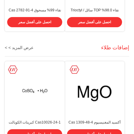
نقاء 98.0% TOP سائل / Trioctyl
نقاء 99% مسحوق Cas 2782-91-4
Tetramethylthiourea
Phosphate CAS 78-42-2 Tris ((2-
ethylhexyl) فوسفات
احصل على أفضل سعر
احصل على أفضل سعر
إضافات طلاء
عرض المزيد > >
أكسيد المغنيسيوم Cas 1309-48-4
Cas10026-24-1 كبريتات الكوبالت
MgO درجة الزراعة ، درجة الإلكترون ،
هيبتاهيدراتي CoSo4. 7H2O
درجة الغذاء
الاستخدام الصناعي