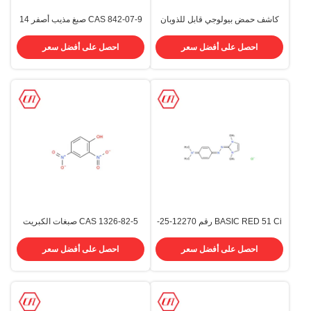
كاشف حمض بيولوجي قابل للذوبان
CAS 842-07-9 صبغ مذيب أصفر 14
في الماء أحمر 87 يوزين Y الأصباغ
صبغ كيميائي
CAS 17372-87-1
احصل على أفضل سعر
احصل على أفضل سعر
BASIC RED 51 Ci رقم 12270-25-
CAS 1326-82-5 صبغات الكبريت
6 صبغ أساسي كيميائي مذيب للصبغ
المشتتة قطن 200٪ BR220٪ أسود
كبريت
احصل على أفضل سعر
احصل على أفضل سعر