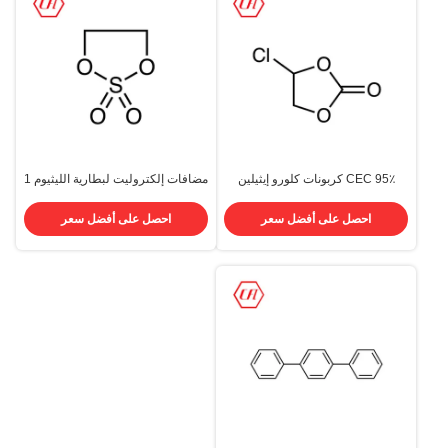
95٪ CEC كربونات كلورو إيثيلين
مضافات إلكتروليت لبطارية الليثيوم 1
CAS 3967-54-2 سائل شفاف
3 2-Dioxathiolane 2،2-Dioxide
CAS 1072-53-3
احصل على أفضل سعر
احصل على أفضل سعر