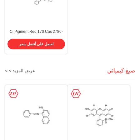
Ci Pigment Red 170 Cas 2786-
76-7 حبر صبغ مطاط بلاستيك دهان
صبغة كيميائية
احصل على أفضل سعر
صبغ كيميائي
عرض المزيد > >