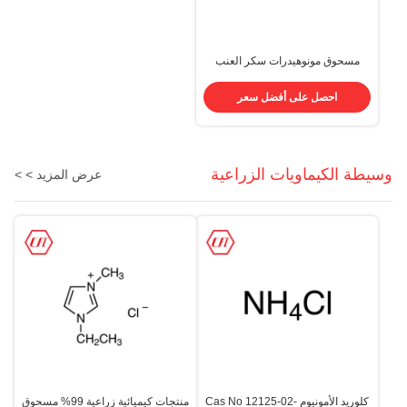
مسحوق مونوهيدرات سكر العنب
CAS 5996-10-1 C6H14O7 في
الغذاء
احصل على أفضل سعر
وسيطة الكيماويات الزراعية
عرض المزيد > >
كلوريد الأمونيوم Cas No 12125-02-
منتجات كيميائية زراعية 99% مسحوق