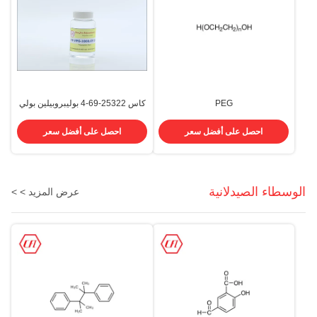
PEG
كاس 25322-69-4 بوليبروبيلين بولي
200/400/800/1000/4000/8000
بروبيلين جلايكول 1000 Powder
البولي إيثيلين غليكول PEG Cas
Liquid
احصل على أفضل سعر
احصل على أفضل سعر
25322-68-3
الوسطاء الصيدلانية
عرض المزيد > >