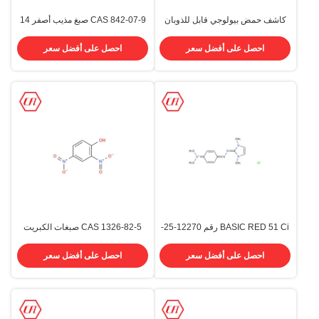
كاشف حمض بيولوجي قابل للذوبان
CAS 842-07-9 صبغ مذيب أصفر 14
في الماء أحمر 87 يوزين Y الأصباغ
صبغ كيميائي
CAS 17372-87-1
احصل على أفضل سعر
احصل على أفضل سعر
BASIC RED 51 Ci رقم 12270-25-
CAS 1326-82-5 صبغات الكبريت
6 صبغ أساسي كيميائي مذيب للصبغ
المشتتة قطن 200٪ BR220٪ أسود
كبريت
احصل على أفضل سعر
احصل على أفضل سعر