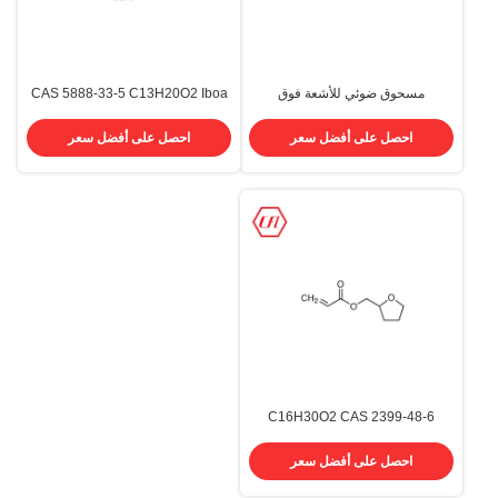
مسحوق ضوئي للأشعة فوق
CAS 5888-33-5 C13H20O2 Iboa
البنفسجية BDK Benzil Dimethyl
Isobornyl Acrylate 99.0٪ نقاء
2،2-Dimethoxy-2-
احصل على أفضل سعر
احصل على أفضل سعر
Phenylacetophenone 24650-42-8
C16H30O2 CAS 2399-48-6
Tetrahydrofurfuryl Acrylate 99.0٪
نقاء THFA مونومر
احصل على أفضل سعر