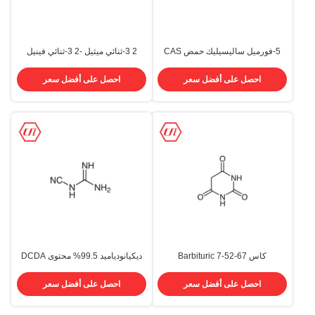
5-فورميل ساليسيليك حمض CAS
2 3-ثنائي ميثيل -2 3-ثنائي فينيل
616-76-2 5-Formyl-2-
بوتان بادئ CAS 1889-67-4 منتجات
Hydroxybenzoic Acid
وسيطة صيدلانية
احصل على أفضل سعر
احصل على أفضل سعر
كاس 67-52-7 Barbituric
ديكيانودياميد 99.5% محتوى DCDA
CAS 461-58-5
Malonylurea Barbitursure
Arbibtone A فارما وسيطة كيميائية
احصل على أفضل سعر
احصل على أفضل سعر