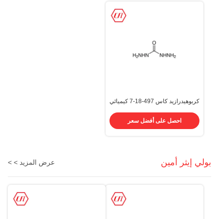
كربوهيدرازيد كاس 497-18-7 كيميائي
1،3-ديامينوريا كاربونيكاسيد ، ثنائي
هيدرازيد
احصل على أفضل سعر
بولي إيثر أمين
عرض المزيد > >