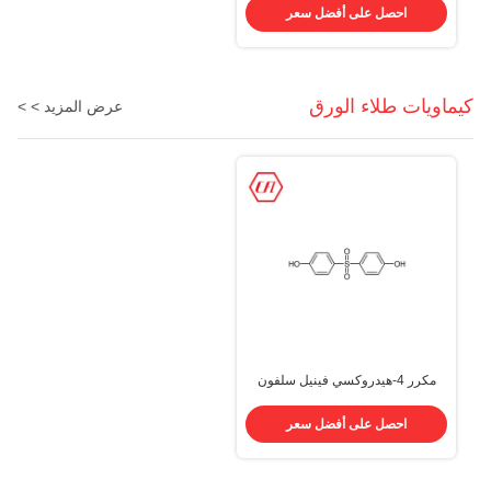
احصل على أفضل سعر
كيماويات طلاء الورق
عرض المزيد > >
مكرر 4-هيدروكسي فينيل سلفون
CAS 80-09-1 C12H10O4S
كيماويات طلاء الورق
احصل على أفضل سعر