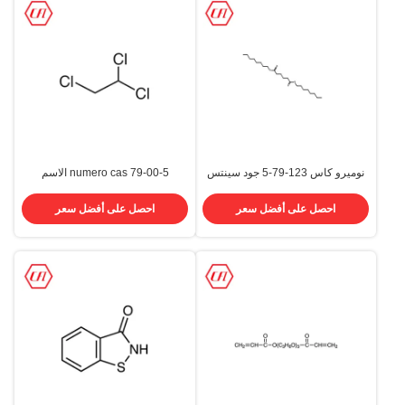
نوميرو كاس 123-79-5 جود سينتس
numero cas 79-00-5 الاسم
ديوكتيل أديبات دوا ملدن C22h42o4
الكيميائي 1،1،2-ثلاثي كلورو الإيثان
C2H3Cl3 مونومر تفاعلي
احصل على أفضل سعر
احصل على أفضل سعر