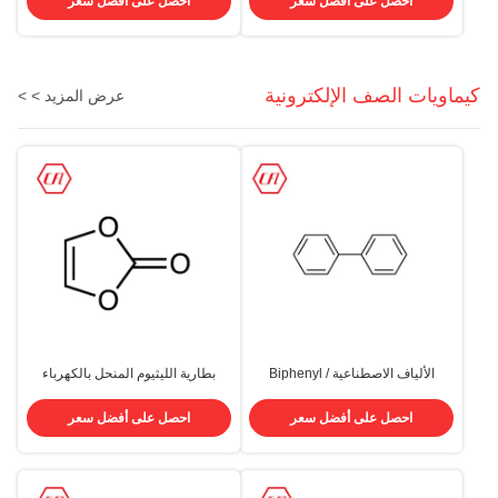
احصل على أفضل سعر
احصل على أفضل سعر
كيماويات الصف الإلكترونية
عرض المزيد > >
الألياف الاصطناعية Biphenyl /
بطارية الليثيوم المنحل بالكهرباء
Diphenyl BP CAS 92-52-4
المضافة VC 99.95٪ كربونات فينيل
CAS 872-36-6
احصل على أفضل سعر
احصل على أفضل سعر