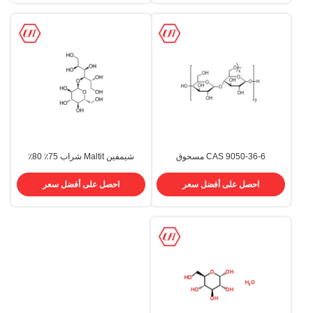
CAS 9050-36-6 مسحوق
شيمفين Maltit شراب 75٪ 80٪
مالتوديكسترين المضافات الغذائية
محلول جلوكوز سائل 585-88-6
الصف المحليات 99.1٪
احصل على أفضل سعر
احصل على أفضل سعر