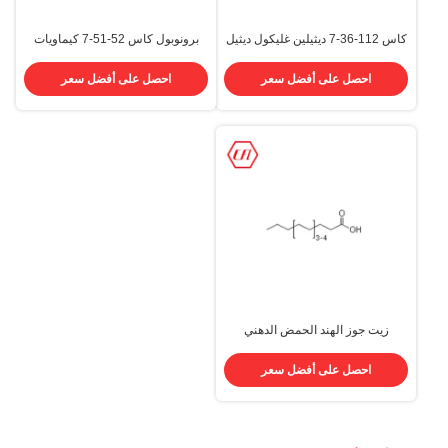
كاس 112-36-7 ديثيلين غليكول ديثيل
برونوبول كاس 52-51-7 كيماويات
إيثير نقاء 99%
مستخدمة في مستحضرات التجميل
كيماويات مستحضرات التجميل
احصل على أفضل سعر
احصل على أفضل سعر
زيت جوز الهند الحمض الدهني
Edenor K 8-18 MY الأحماض الدهنية
CONUT ACID CAS 61788-47-4
احصل على أفضل سعر