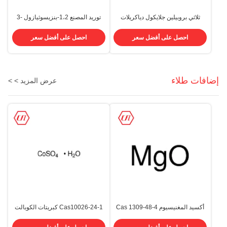
ثلاثي بروبيلين جلايكول دياكريلات
توريد المصنع 1،2-بنزيسوثيازول -3
TPGDA CAS 42978-66-5
(2H) -واحد CAS 2634-33-5 BIT
احصل على أفضل سعر
احصل على أفضل سعر
إضافات طلاء
عرض المزيد > >
أكسيد المغنيسيوم Cas 1309-48-4
Cas10026-24-1 كبريتات الكوبالت
MgO درجة الزراعة ، درجة الإلكترون ،
هيبتاهيدراتي CoSo4. 7H2O
درجة الغذاء
الاستخدام الصناعي