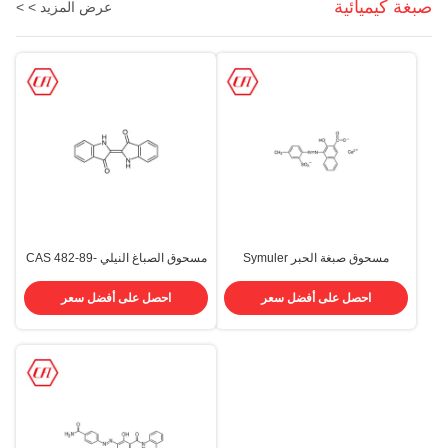
صبغة كيميائية
عرض المزيد > >
مسحوق صبغة الحبر Symuler
مسحوق الصباغ النيلي CAS 482-89-
Brilliant Carmine 6b 300350k
3 معطف أزرق قطن 94٪ أصباغ
أحمر 57 Cas 5281-04-9
ضريبة القيمة المضافة
احصل على أفضل سعر
احصل على أفضل سعر