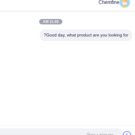
C
11:40 AM
Good day, what product are y