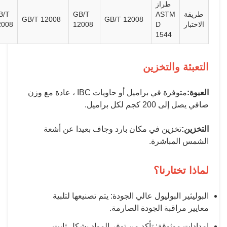
طراز
GB/T
GB/T
AST
GB/T 12008
GB/T 12008
12008
12008
D
154
لتخزين
متوفرة في براميل أو حاويات IBC ، عادة مع وزن
 براميل.
ين في مكان بارد وجاف بعيدا عن أشعة
اشرة.
رنا؟
وليول عالي الجودة: يتم تصنيعها لتلبية
ة الجودة الصارمة.
وقة: تأكد من توفر المواد بشكل ثابت