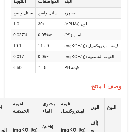
البند
المواصفات
النتيجة
مظهره
سائل واضح
سائل واضح
اللون ((APHA)
≤30
1.0
المياه ((%)
≤0.05%
0.027%
 ((mgKOH/g)
9 - 11
10.1
ة ((mgKOH/g)
≤0.05
0.017
قيمة PH
5 - 7
6.50
تج
قيمة
محتوى
القيمة
للون
PH
ك +، Na +
الهيدروكسيل
الماء
الحمضية
(أف
(% م/
إيه
(mgKOH/g)
(mgKOH/g)
الوزن
ميكروغرام