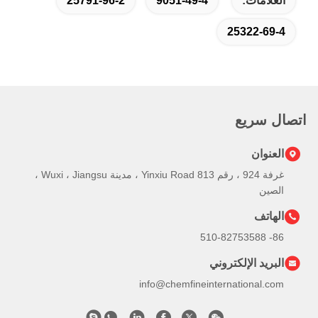
25791-96-2
9051-49-4
25
غرفة 924 ، رقم 813 Yinxiu Road ، مدينة Wuxi ، Jiangsu ،
كتروني
info@chemfineinterna