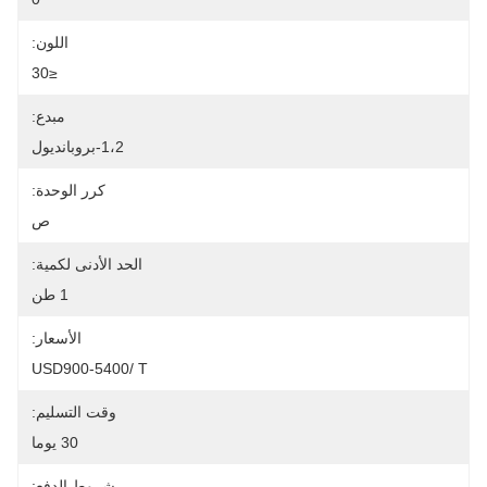
اللون:
≤30
مبدع:
1،2-بروبانديول
كرر الوحدة:
ص
الحد الأدنى لكمية:
1 طن
الأسعار:
USD900-5400/ T
وقت التسليم:
30 يوما
شروط الدفع: