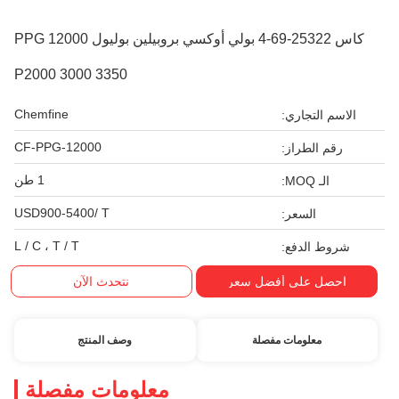
كاس 25322-69-4 بولي أوكسي بروبيلين بوليول PPG 12000
P2000 3000 3350
Chemfine
ري:
CF-PPG-12000
از:
1 طن
USD900-5400/ T
عر:
L / C ، T / T
فع:
ى أفضل سعر
نتحدث الآن
مات مفصلة
وصف المنتج
معلومات مفصلة