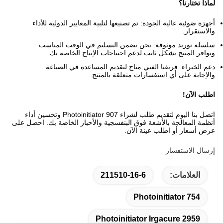
لماذا تختارنا؟
أجهزة ضوئية عالية الجودة: تم تصنيعها لتلبية المعايير الدولية للأداء
والاستقرار.
سلسلة توريد موثوقة: نحن نضمن التسليم في الوقت المناسب
وتوافر المنتج بشكل ثابت لدعم احتياجات الإنتاج الخاصة بك.
دعم الخبراء: فريقنا الفني متاح لتقديم المساعدة في الصياغة
والإجابة على أي استفسارات متعلقة بالمنتج.
اطلب الآن!
اتصل بنا اليوم لتقديم طلب لشراء Photoinitiator 907 وتحسين أداء
أنظمة المعالجة بالأشعة فوق البنفسجية والأحبار الخاصة بك. احصل على
عرض أسعار أو اطلب عينة الآن.
إرسال الاستفسار
العلامات:
211510-16-6
Photoinitiator 754
Photoinitiator Irgacure 2959