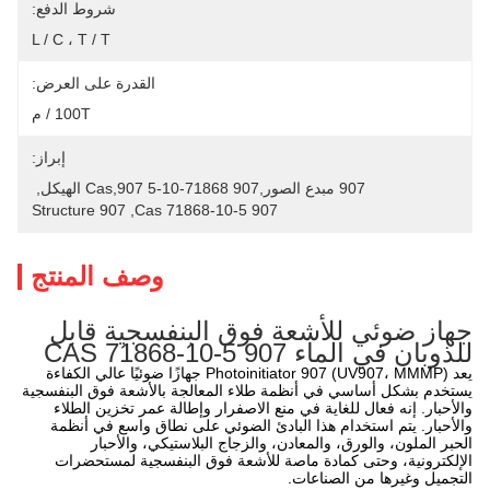
شروط الدفع:
L / C ، T / T
القدرة على العرض:
100T / م
إبراز:
907 مبدع الصور,907 71868-10-5 Cas,907 الهيكل
, 
907 Structure
, 
907 71868-10-5 Cas
وصف المنتج
جهاز ضوئي للأشعة فوق البنفسجية قابل
للذوبان في الماء 907 CAS 71868-10-5
يعد Photoinitiator 907 (UV907، MMMP) جهازًا ضوئيًا عالي الكفاءة
يستخدم بشكل أساسي في أنظمة طلاء المعالجة بالأشعة فوق البنفسجية
والأحبار. إنه فعال للغاية في منع الاصفرار وإطالة عمر تخزين الطلاء
والأحبار. يتم استخدام هذا البادئ الضوئي على نطاق واسع في أنظمة
الحبر الملون، والورق، والمعادن، والزجاج البلاستيكي، والأحبار
الإلكترونية، وحتى كمادة ماصة للأشعة فوق البنفسجية لمستحضرات
التجميل وغيرها من الصناعات.