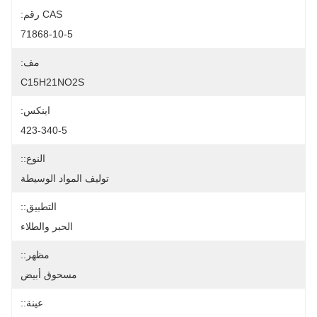
CAS رقم:
71868-10-5
مف:
C15H21NO2S
اينكس:
423-340-5
النوع::
توليف المواد الوسيطة
التطبيق::
الحبر والطلاء
مظهر::
مسحوق أبيض
عينة::