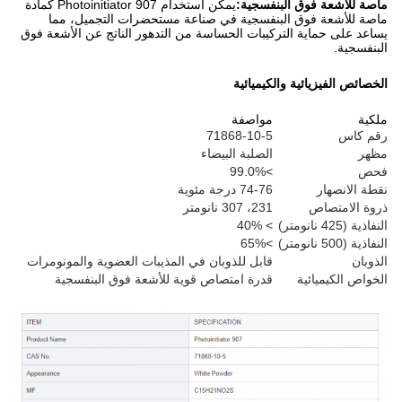
ماصة للأشعة فوق البنفسجية:
يمكن استخدام Photoinitiator 907 كمادة
ماصة للأشعة فوق البنفسجية في صناعة مستحضرات التجميل، مما
يساعد على حماية التركيبات الحساسة من التدهور الناتج عن الأشعة فوق
البنفسجية.
الخصائص الفيزيائية والكيميائية
ملكية
مواصفة
رقم كاس
71868-10-5
مظهر
الصلبة البيضاء
فحص
>99.0%
نقطة الانصهار
74-76 درجة مئوية
ذروة الامتصاص
231، 307 نانومتر
النفاذية (425 نانومتر)
> 40%
النفاذية (500 نانومتر)
>65%
الذوبان
قابل للذوبان في المذيبات العضوية والمونومرات
الخواص الكيميائية
قدرة امتصاص قوية للأشعة فوق البنفسجية