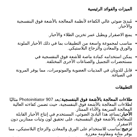
الميزات والفوائد الرئيسية
مُبدئ ضوئي عالي الكفاءة لأنظمة المعالجة بالأشعة فوق البنفسجية
والأحبار.
يمنع الاصفرار ويطيل عمر تخزين الطلاء والأحبار.
مناسب لمجموعة واسعة من التطبيقات بما في ذلك الأحبار الملونة
والورق والمعادن والزجاج البلاستيكي.
يمكن استخدامه كمادة ماصة للأشعة فوق البنفسجية في
مستحضرات التجميل والصناعات الأخرى المختلفة.
قابل للذوبان في المذيبات العضوية والمونومرات، مما يوفر المرونة
في الصياغة.
التطبيقات
طلاءات المعالجة بالأشعة فوق البنفسجية:
يعد Photoinitiator 907 مثاليًا
لطلاءات المعالجة بالأشعة فوق البنفسجية، حيث تضمن كفاءته العالية
المعالجة السريعة والأداء الممتاز.
الأحبار:
يساعد هذا البادئ الضوئي، المستخدم في إنتاج الأحبار القابلة
للمعالجة بالأشعة فوق البنفسجية، على تحقيق لون وثبات ممتازين دون
الاصفرار.
تزجيج:
مناسب للاستخدام على الورق والمعادن والزجاج البلاستيكي، مما
يوفر متانة ومقاومة معززة.