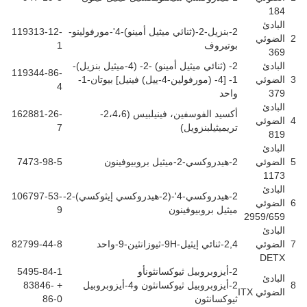
184
البادئ
2-بنزيل-2-(ثنائي ميثيل أمينو)-4'-مورفولينو-
119313-12-
2
الضوئي
بوتيروف
1
369
البادئ
2- (ثنائي ميثيل أمينو) -2- (4-ميثيل بنزيل)-
119344-86-
3
الضوئي
1- [4- (مورفولين-4-ييل) فينيل] بيوتان-1-
4
379
واحد
البادئ
أكسيد الفوسفين، فينيلبيس (2،4،6-
162881-26-
4
الضوئي
تريميثيلبنزويل)
7
819
البادئ
5
الضوئي
2-هيدروكسي-2-ميثيل بروبيوفينون
7473-98-5
1173
البادئ
2-هيدروكسي-4'-(2-هيدروكسي إيثوكسي)-2-
106797-53-
6
الضوئي
ميثيل بروبيوفينون
9
2959/659
البادئ
7
الضوئي
2,4-ثنائي إيثيل-9H-ثيوزانثين-9-واحد
82799-44-8
DETX
2-أيزوبروبيل ثيوكسانثون
أو
5495-84-1
البادئ
8
2-أيزوبروبيل ثيوكسانثون و4-أيزوبروبيل
+ 83846-
الضوئي ITX
ثيوكسانثون
86-0