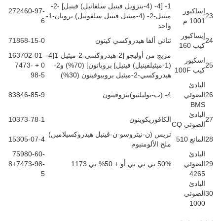
1- [4- (4-بنزويل فينيل سلفانيل) فينيل] -2-
إساكيور
272460-97-
23
ميثيل-2- (4-ميثيل فينيل سلفونيل) بروبان-1-
1001 م
6
واحد
إيساكيور
24
ثنائي ألفا هيدروكسي كيتون
71868-15-0
كيب 160
مزيج من أوليجو [2-هيدروكسي-2-ميثيل-1[4-
163702-01-
اسكيور
25
(1-ميثيلفينيل) فينيل] بروبانون] (70%) و2-
0 + 7473-
كيب 100F
هيدروكسي-2-ميثيل بروبيوفينون (30%)
98-5
البادئ
26
الضوئي
4- (ب-توليلثيو)بنزوفينون
83846-85-9
BMS
البادئ
27
الكافوريكوينون
10373-78-1
الضوئي CQ
تريس (ن-نيتروسو-ن-فينيل هيدروكسيلامين)
28
المانع 510
15305-07-4
ملح الألومنيوم
البادئ
75980-60-
29
الضوئي
50% بي تي بي أو + 50% بي 1173
8+7473-98-
5
4265
البادئ
30
الضوئي
1000