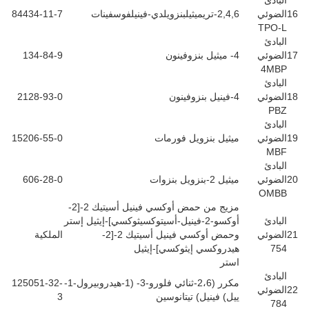
البادئ
16
الضوئي
2,4,6-تريميثيلبنزويلدي-فينيلفوسفينات
84434-11-7
TPO-L
البادئ
17
الضوئي
4- ميثيل بنزوفينون
134-84-9
4MBP
البادئ
18
الضوئي
4-فينيل بنزوفينون
2128-93-0
PBZ
البادئ
19
الضوئي
ميثيل بنزويل فورمات
15206-55-0
MBF
البادئ
20
الضوئي
ميثيل 2-بنزويل بنزوات
606-28-0
OMBB
مزيج من حمض أوكسي فينيل أسيتيك 2-[2-
البادئ
أوكسو-2-فينيل-أسيتوكسيثوكسي]-إيثيل إستر
21
الضوئي
وحمض أوكسي فينيل أسيتيك 2-[2-
الملكية
754
هيدروكسي إيثوكسي]-إيثيل
استر
البادئ
مكرر (2،6-ثنائي فلورو-3- (1-هيدروبيرول-1-
125051-32-
22
الضوئي
ييل) فينيل) تيتانوسين
3
784