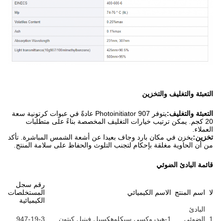
التعبئة والتغليف والتخزين
التعبئة والتغليف:
يتوفر Photoinitiator 907 عادةً في عبوات كرتونية سعة
20 كجم. يمكن ترتيب خيارات التغليف المخصصة بناءً على متطلبات
العملاء.
تخزين:
يخزن في مكان بارد وجاف بعيدا عن أشعة الشمس المباشرة. تأكد
من أن الحاوية مغلقة بإحكام لتجنب التلوث والحفاظ على سلامة المنتج.
قائمة البادئ الضوئي
رقم سجل
لا
اسم المنتج
الاسم الكيميائي
المستخلصات
الكيميائية
البادئ
1
الضوئي
1-هيدروكسي سيكلوهكسيل فينيل كيتون
947-19-3