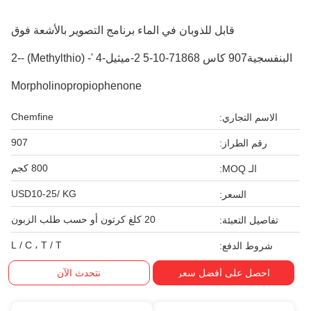
قابل للذوبان في الماء برنامج التصوير بالأشعة فوق
البنفسجية907 كاس 71868-10-5 2-ميثيل-4 '- (Methylthio) -2-
Morpholinopropiophenone
Chemfine
الاسم التجاري:
907
رقم الطراز:
800 كجم
الـ MOQ:
USD10-25/ KG
السعر:
20 كلغ كرتون أو حسب طلب الزبون
تفاصيل التعبئة:
L / C ، T / T
شروط الدفع:
احصل على أفضل سعر
نتحدث الآن