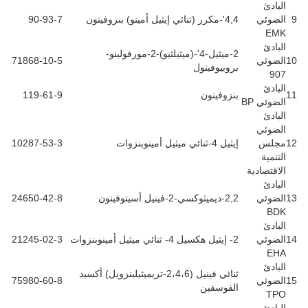
البادئ
9
الضوئي
4,4'-مكرر (ثنائي إيثيل أمينو) بنزوفينون
90-93-7
EMK
البادئ
2-ميثيل-4'-(ميثيلثيو)-2-مورفولينو-
10
الضوئي
71868-10-5
بروبيوفينول
907
البادئ
11
بنزوفينون
119-61-9
الضوئي BP
البادئ
الضوئي
12
مجلس
إيثيل 4-ثنائي ميثيل أمينوبنزوات
10287-53-3
التنمية
الاقتصادية
البادئ
13
الضوئي
2,2-ديميثوكسي-2-فينيل أسيتوفينون
24650-42-8
BDK
البادئ
14
الضوئي
2- إيثيل هكسيل 4- ثنائي ميثيل أمينوبنزوات
21245-02-3
EHA
البادئ
ثنائي فينيل (2،4،6-تريميثيلبنزويل) أكسيد
15
الضوئي
75980-60-8
الفوسفين
TPO