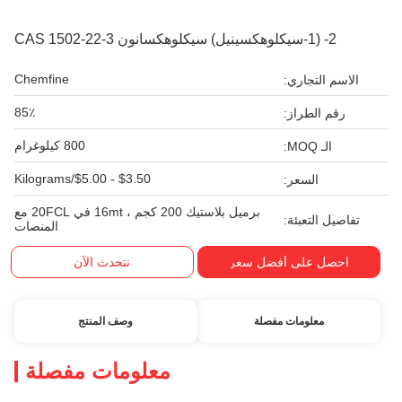
2- (1-سيكلوهكسينيل) سيكلوهكسانون CAS 1502-22-3
Chemfine
الاسم التجاري:
85٪
رقم الطراز:
800 كيلوغرام
الـ MOQ:
$3.50 - $5.00/Kilograms
السعر:
برميل بلاستيك 200 كجم ، 16mt في 20FCL مع
تفاصيل التعبئة:
المنصات
احصل على أفضل سعر
نتحدث الآن
معلومات مفصلة
وصف المنتج
معلومات مفصلة