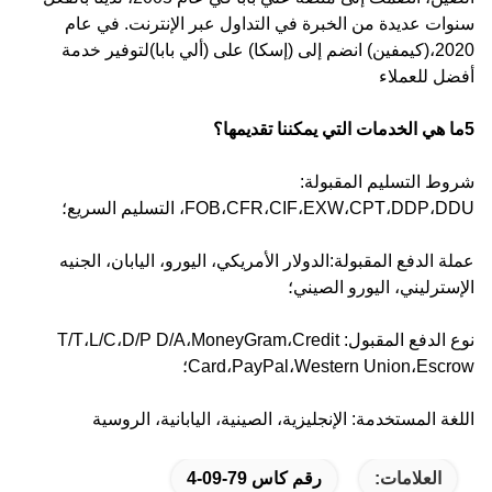
سنوات عديدة من الخبرة في التداول عبر الإنترنت. في عام
2020،(كيمفين) انضم إلى (إسكا) على (ألي بابا)لتوفير خدمة
أفضل للعملاء
5ما هي الخدمات التي يمكننا تقديمها؟
شروط التسليم المقبولة:
FOB،CFR،CIF،EXW،CPT،DDP،DDU، التسليم السريع؛
عملة الدفع المقبولة:الدولار الأمريكي، اليورو، اليابان، الجنيه
الإسترليني، اليورو الصيني؛
نوع الدفع المقبول: T/T،L/C،D/P D/A،MoneyGram،Credit
Card،PayPal،Western Union،Escrow؛
اللغة المستخدمة: الإنجليزية، الصينية، اليابانية، الروسية
العلامات:
رقم كاس 79-09-4