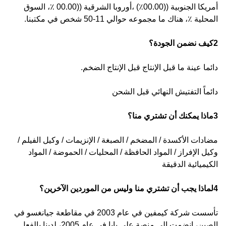
أمريكا الجنوبية ((00.00٪) ،أوروبا الشرقية ((00.00 ٪، السوق
المحلية ٪، هناك ما مجموعه حوالي 11-50 شخص في مكتبنا.
2كيف نضمن الجودة؟
دائما عينة ما قبل الإنتاج قبل الإنتاج الضخم.
دائماً التفتيش النهائي قبل الشحن
3ماذا يمكنك أن تشتري منا؟
مضادات الأكسدة / المضخم / الصبغة / الإنزيمات / وكيل الفيلم /
وكيل الإفراز / المواد الحافظة / المحليات / الحموضة / المواد
الكيميائية الدقيقة
4لماذا يجب أن تشتري منا وليس من الموردين الآخرين؟
تأسست شركة كيمفين في عام 2003 في مقاطعة جيانغسو في
الصين، انضمت إلى منصة علي بابا في عام 2005، لدينا بالفعل