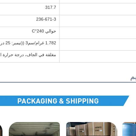
317.7
236-671-3
حوالي 240°C
1.782 غرام/سم3 ((تيمبر: 25 درجة مئوية)
مغلقة في الجاف، درجة حرارة ال
يم