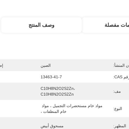
مات مفصلة
وصف المنتج
 المنشأ:
الصين
إص
م CAS:
13463-41-7
C10H8N2O2S2Zn، 
مف:
C10H8N2O2S2Zn
مواد خام مستحضرات التجميل ، مواد 
النوع:
خام المنظفات ،
المظهر:
مسحوق أبيض