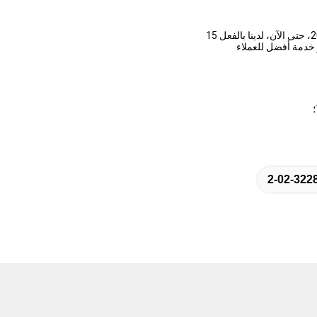
تم تأسيس كيمفينا في عام 2003 في مقاطعة جيانغسو في الصين. انضم إلى منصة علي بابا في عام 2005، حتى الآن، لدينا بالفعل 15