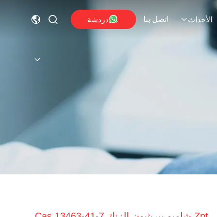
اتصل بنا
دردشة
الأحداث
Zpt شامبو بيريثيون الزنك Cas 13463-41-7