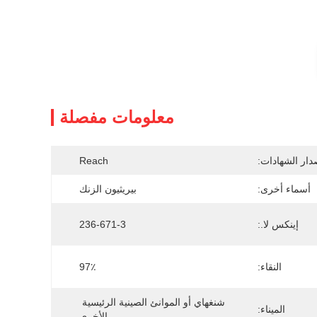
معلومات مفصلة
دار الشهادات:
Reach
أسماء أخرى:
بيريثيون الزنك
إينكس لا.:
236-671-3
النقاء:
97٪
شنغهاي أو الموانئ الصينية الرئيسية 
الميناء:
الأخرى