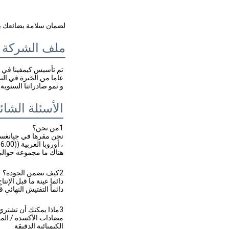
لضمان سلامة بضائعك بش
ملف الشركة
و نمو صادراتنا السنوية إلى 30 مليون
الأسئلة الشائ
1من نحن؟
هناك ما مجموعه حوالي 11-50 شخص في مكتب
2كيف نضمن الجودة؟
دائما عينة ما قبل الإنتا
دائماً التفتيش النهائي
3ماذا يمكنك أن تشتري منا؟
مضادات الأكسدة / المضخ
الكيميائية الدقيقة