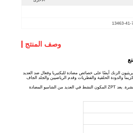
13463-41-
وصف المنتج
وي البيريثيون الزنك أيضًا على خصائص مضادة للبكتيريا وفعال ضد العديد
يما والدودة الحلقية والفطريات وقدم الرياضيين والجلد الجاف
تمت الموافقة على بيريثيون الزنك للاستخدام الموضعي دون وصفة طبية في الولايات المتحدة كعلاج للقشرة. يعد ZPT المكون النشط في العديد من الشامبو المضادة