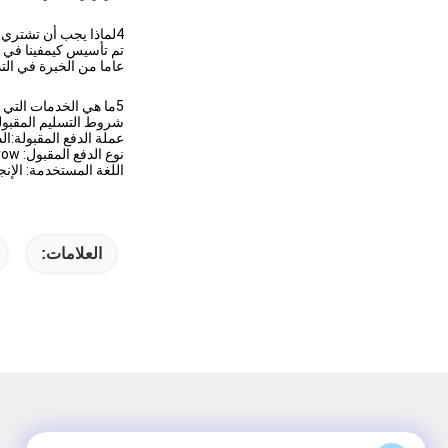
4لماذا يجب أن تشتري منا وليس من الموردين الآخرين؟
عاما من الخبرة في التداول عبر الإنترنت. في عام 2020،(
5ما هي الخدمات التي يمكننا تقديمها؟
شروط التسليم المقبولة: FOB،CFR،CIF،EXW،CPT،DDP،DDU، التسليم 
عملة الدفع المقبولة:الد
نوع الدفع المقبول: T/T،L/C،D/P D/A،MoneyGram،Credit Card،PayPal،Western Union،Escrow؛
اللغة المستخدمة: الإنجل
العلامات: