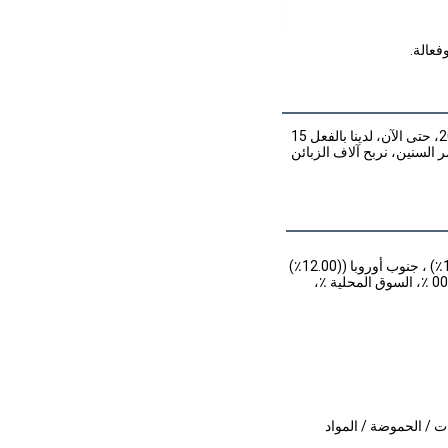
فعالة.
تم تأسيس كيمفينا في عام 2003 في مقاطعة جيانغسو في الصين. انضم إلى منصة علي بابا في عام 2005، حتى الآن، لدينا بالفعل 15 
عاما من الخبرة في التداول عبر الإنترنت. في عام 2020،(كيمفين) انضم إلى (إسكا) على (ألي بابا)على مر السنين، نربح آلاف الزبائن 
نحن مقرها في جيانغسو، الصين، بدءا من 2003، بيع إلى شرق آسيا ((64.00٪) ، أمريكا الشمالية ((13.00٪) ، جنوب أوروبا ((12.00٪)
، أوروبا الغربية ((6.00٪) ، جنوب شرق آسيا ((2.00٪) ، أمريكا الجنوبية ((00.00٪) ،أوروبا الشرقية ((00.00 ٪، السوق المحلية ٪،
ات / الحموضة / المواد