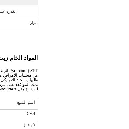
القدرة عل
إبراز:
المواد الخام زبت زنك بيريثي
thione
من مسببات الأمراض من ف
والتهاب الجلد الأتوبيكي 
للقشرة مثل Head & Shoulders.مع ذلك، في أشكالها الصناعية وقوتها، قد يكون ضارًا باللمس أو البلع.
اسم المنتج
CAS:
(م.ف):