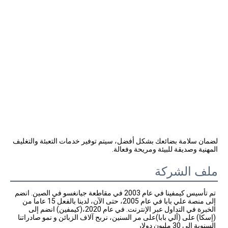
لضمان سلامة بضائعك بشكل أفضل، سيتم توفير خدمات التعبئة والتغليف 
المهنية وصديقة للبيئة ومريحة وفعالة.
ملف الشركة
تم تأسيس كيمفينا في عام 2003 في مقاطعة جيانغسو في الصين. انضم 
إلى منصة علي بابا في عام 2005، حتى الآن، لدينا بالفعل 15 عاما من 
الخبرة في التداول عبر الإنترنت. في عام 2020،(كيمفين) انضم إلى 
(إسكا) على (ألي بابا)على مر السنين، نربح آلاف الزبائن و نمو صادراتنا 
السنوية إلى 30 مليون دولار