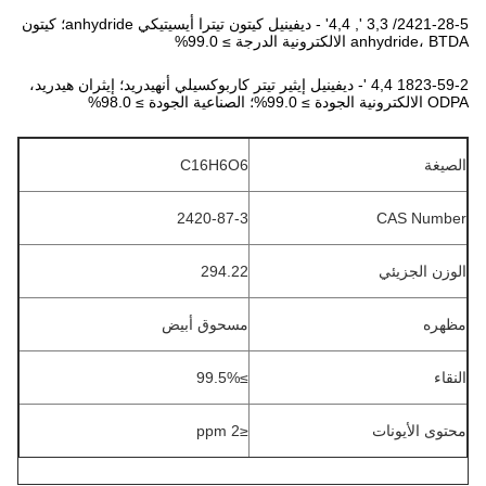
2421-28-5/ 3,3 ', 4,4' - ديفينيل كيتون تيترا أيسيتيكي anhydride؛ كيتون
anhydride، BTDA الالكترونية الدرجة ≥ 99.0%
1823-59-2 4,4 '- ديفينيل إيثير تيتر كاربوكسيلي أنهيدريد؛ إيثران هيدريد،
ODPA الالكترونية الجودة ≥ 99.0%؛ الصناعية الجودة ≥ 98.0%
الصيغة
C16H6O6
2420-87-3
CAS Number
الوزن الجزيئي
294.22
مظهره
مسحوق أبيض
النقاء
≥99.5%
محتوى الأيونات
≤2 ppm