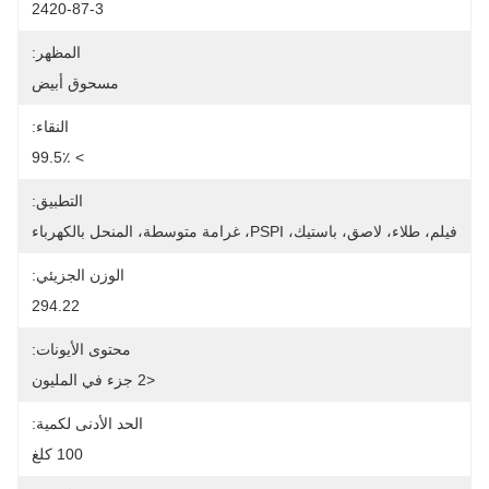
2420-87-3
المظهر:
مسحوق أبيض
النقاء:
> 99.5٪
التطبيق:
فيلم، طلاء، لاصق، باستيك، PSPI، غرامة متوسطة، المنحل بالكهرباء
الوزن الجزيئي:
294.22
محتوى الأيونات:
<2 جزء في المليون
الحد الأدنى لكمية:
100 كلغ