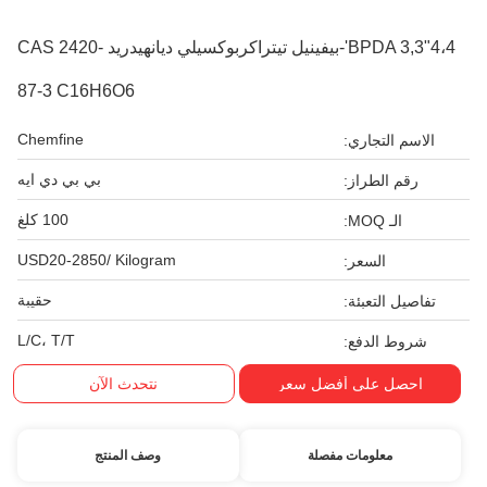
BPDA 3,3"4،4'-بيفينيل تيتراكربوكسيلي ديانهيدريد CAS 2420-
87-3 C16H6O6
Chemfine
الاسم التجاري:
بي بي دي ايه
رقم الطراز:
100 كلغ
الـ MOQ:
USD20-2850/ Kilogram
السعر:
حقيبة
تفاصيل التعبئة:
L/C، T/T
شروط الدفع:
احصل على أفضل سعر
نتحدث الآن
معلومات مفصلة
وصف المنتج