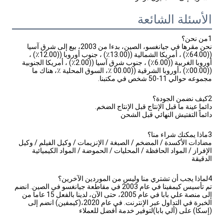
الأسئلة الشائعة
1من نحن؟
نحن مقرها في جيانغسو، الصين، بدءا من 2003، بيع إلى شرق آسيا
((64.00٪) ، أمريكا الشمالية ((13.00٪) ، جنوب أوروبا ((12.00٪) ،
أوروبا الغربية ((6.00٪) ، جنوب شرق آسيا ((2.00٪) ، أمريكا الجنوبية
((00.00٪) ،أوروبا الشرقية ((00.00 ٪، السوق المحلية ٪، هناك ما
مجموعه حوالي 11-50 شخص في مكتبنا.
2كيف نضمن الجودة؟
دائما عينة ما قبل الإنتاج قبل الإنتاج الضخم.
دائماً التفتيش النهائي قبل الشحن
3ماذا يمكنك شراء منا؟
مضادات الأكسدة / المضخم / الصبغة / الإنزيمات / وكيل الفيلم / وكيل
الإفراز / المواد الحافظة / المحليات / الحموضة / المواد الكيميائية
الدقيقة
4لماذا يجب أن تشتري منا وليس من الموردين الآخرين؟
تم تأسيس كيمفينا في عام 2003 في مقاطعة جيانغسو في الصين. انضم
إلى منصة علي بابا في عام 2005، حتى الآن، لدينا بالفعل 15 عاما من
الخبرة في التداول عبر الإنترنت. في عام 2020،(كيمفين) انضم إلى
(إسكا) على (ألي بابا)لتوفير خدمة أفضل للعملاء