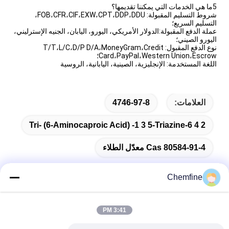
5ما هي الخدمات التي يمكننا تقديمها؟
شروط التسليم المقبولة: FOB،CFR،CIF،EXW،CPT،DDP،DDU،
التسليم السريع؛
عملة الدفع المقبولة:الدولار الأمريكي، اليورو، اليابان، الجنيه الإسترليني،
اليورو الصيني؛
نوع الدفع المقبول: T/T،L/C،D/P D/A،MoneyGram،Credit
Card،PayPal،Western Union،Escrow؛
اللغة المستخدمة: الإنجليزية، الصينية، اليابانية، الروسية
العلامات:
4746-97-8
2 4 6-Tri- (6-Aminocaproic Acid) -1 3 5-Triazine
Cas 80584-91-4 معدّل الطلاء
Chemfine
اتصال سريع
3:41 PM