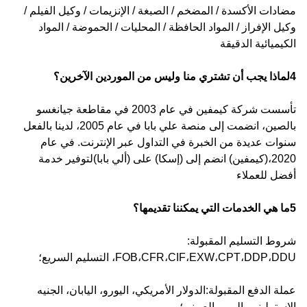
مضادات الأكسدة / المضخم / الصبغة / الإنزيمات / وكيل الفيلم /
وكيل الإفراز / المواد الحافظة / المحليات / الحموضة / المواد
الكيميائية الدقيقة
4لماذا يجب أن تشتري منا وليس من الموردين الآخرين؟
تأسست شركة كيمفين في عام 2003 في مقاطعة جيانغسو
بالصين، انضمت إلى منصة علي بابا في عام 2005، لدينا بالفعل
سنوات عديدة من الخبرة في التداول عبر الإنترنت. في عام
2020،(كيمفين) انضم إلى (إسكا) على (ألي بابا)لتوفير خدمة
أفضل للعملاء
5ما هي الخدمات التي يمكننا تقديمها؟
شروط التسليم المقبولة:
FOB،CFR،CIF،EXW،CPT،DDP،DDU، التسليم السريع؛
عملة الدفع المقبولة:الدولار الأمريكي، اليورو، اليابان، الجنيه
الإسترليني، اليورو الصيني؛