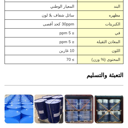
البند
المعيار الوطني
مظهره
سائل شفاف بلا لون
الكبريتات
30ppm كحد أقصى
في
≤ 5 ppm
المعادن الثقيلة
≤ 5 ppm
اللون
10 غازين
المحتوى (% وزن)
≥ 70
التعبئة والتسليم