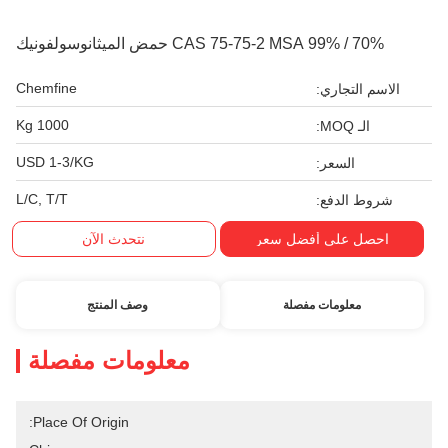
70% / 99% CAS 75-75-2 MSA حمض الميثانوسولفونيك
Chemfine
الاسم التجاري:
1000 Kg
الـ MOQ:
USD 1-3/KG
السعر:
L/C, T/T
شروط الدفع:
احصل على أفضل سعر
نتحدث الآن
معلومات مفصلة
وصف المنتج
معلومات مفصلة
Place Of Origin: