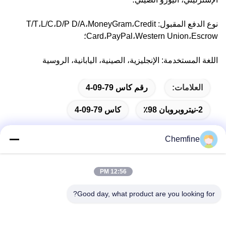
نوع الدفع المقبول: T/T،L/C،D/P D/A،MoneyGram،Credit
Card،PayPal،Western Union،Escrow؛
اللغة المستخدمة: الإنجليزية، الصينية، اليابانية، الروسية
العلامات:
رقم كاس 79-09-4
2-نيتروبروبان 98٪
كاس 79-09-4
Chemfine
اتصال سريع
12:56 PM
Good day, what product are you looking for?
العنوان
غرفة 924 ، رقم 813 Yinxiu Road ، مدينة Wuxi ، Jiangsu ،
الصين