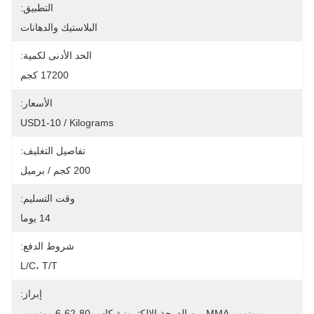
التطبيق:
البلاستيك والدهانات
الحد الأدنى لكمية:
17200 كجم
الأسعار:
USD1-10 / Kilograms
تفاصيل التغليف:
200 كجم / برميل
وقت التسليم:
14 يوما
شروط الدفع:
L/C، T/T
إبراز:
مونومر MMA من الدرجة الإلكترونية,كاس 80-62-6 مونومر 