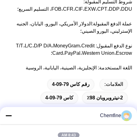
شروط التسليم المقبولة:
FOB،CFR،CIF،EXW،CPT،DDP،DDU، التسليم السريع؛
عملة الدفع المقبولة:الدولار الأمريكي، اليورو، اليابان، الجنيه
الإسترليني، اليورو الصيني؛
نوع الدفع المقبول: T/T،L/C،D/P D/A،MoneyGram،Credit
Card،PayPal،Western Union،Escrow؛
اللغة المستخدمة: الإنجليزية، الصينية، اليابانية، الروسية
العلامات:
رقم كاس 79-09-4
2-نيتروبروبان 98٪
كاس 79-09-4
Chemfine
اتصال سريع
8:43 AM