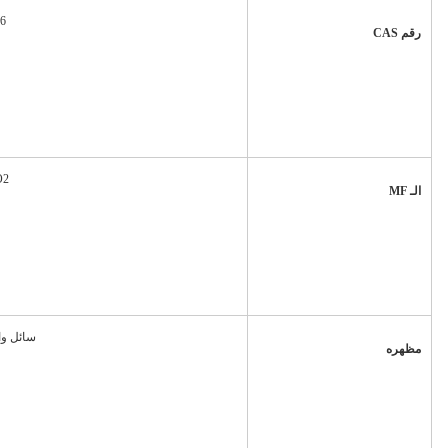
-6
رقم CAS
O2
الـ MF
سائل و
مظهره