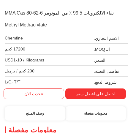
نقاء الالكترونات 99.5 ٪ من المونومر MMA Cas 80-62-6
Methyl Methacrylate
Chemfine
الاسم التجاري:
17200 كجم
الـ MOQ:
USD1-10 / Kilograms
السعر:
200 كجم / برميل
تفاصيل التعبئة:
L/C، T/T
شروط الدفع:
احصل على أفضل سعر
نتحدث الآن
معلومات مفصلة
وصف المنتج
معلومات مفصلة