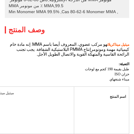
MMA,99.5 ٪ من مونومر MMA
99.5% Min Monomer MMA
, 
Cas 80-62-6 Monomer MMA
, 
وصف المنتج
هو مركب عضوي، المعروف أيضا باسم MMA. إنه مادة خام
ميثيل ميتاكريلات
كيميائية مهمة ومونومر
إنتاج PMMA البلاستيكية الشفافة. يجب تجنب
الرائحة القاسية والمتهكة القوية والاتصال الطويل الأجل.
التعبئة:
طبل بقيمة 190 كجم مع لوحات
خزان ISO
ميناء شنغهاي
ميثيل ميتاك
اسم المنتج