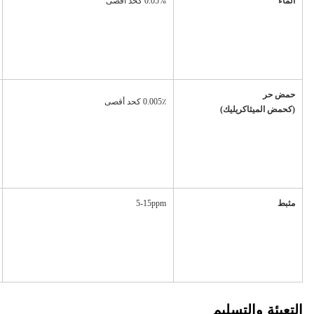
الماء
0.05% كحد أقصى
حمض حر
0.005٪ كحد أقصى
(كحمض الميثاكريليك)
مثبط
5-15ppm
التعبئة والتسليم