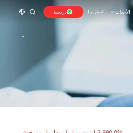
اتصل بنا
دردشة
الأحداث
990.0% 2-إيزوبروبيل إيميدازول مسحوق