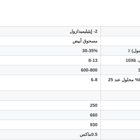
2- إيثيليميدازول
مسحوق أبيض
ول) ٪
30-35%
10
8-13
600-800
حمض الهيدروجين 0.5% محلول عند 25
6-8
250
660
930
0.5ماكس