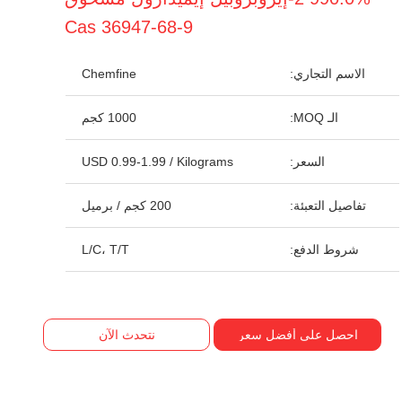
Cas 36947-68-9
الاسم التجاري:
Chemfine
الـ MOQ:
1000 كجم
السعر:
USD 0.99-1.99 / Kilograms
تفاصيل التعبئة:
200 كجم / برميل
شروط الدفع:
L/C، T/T
احصل على أفضل سعر
نتحدث الآن