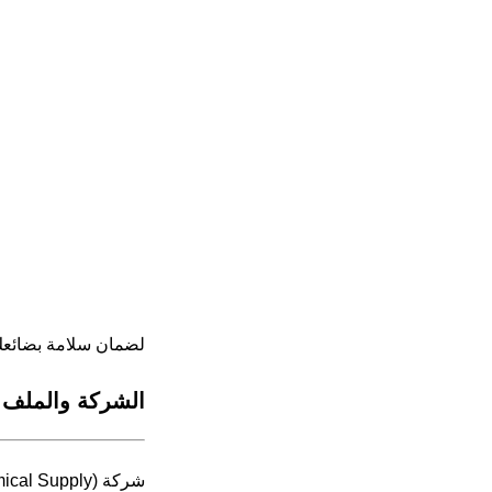
لضمان سلامة بضائعك 
الشركة والملف
شركة ChemFine International Co.، Ltd (CFI Chemical Supply) تأسست في عام 2003.