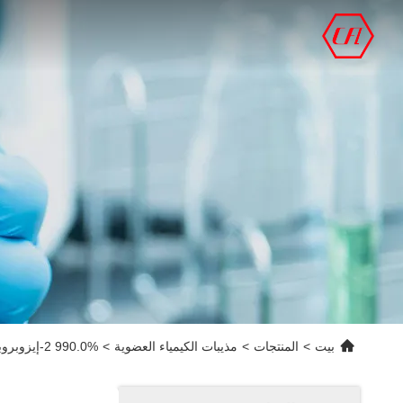
بيت
>
المنتجات
>
مذيبات الكيمياء العضوية
>
990.0% 2-إيزوبروبيل إيميدازول مسحوق Cas 36947-68-9