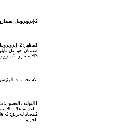
2-إيزوبروبيل إيميدازول
1مظهر: 2- إيزوبروبيل إيميدازول هو سائل أو صلب بلا لون مع رائحة مميزة.
2.ذوبان: هو أقل قابلية للذوبان في الماء ، ولكن يمكن أن تكون محلول في المذيبات العضوية ، مثل المذيبات الإيثانول أو الإيثير.
3الاستقرار: 2- إيزوبروبيل إيميدازول مستقر نسبياً في درجة حرارة الغرفة ويمكن تخزينها لفترة طويلة في حالة تجنب الضوء.
الاستخدامات الرئيسي
والحد،تفاعلات الإستي
للحريق.