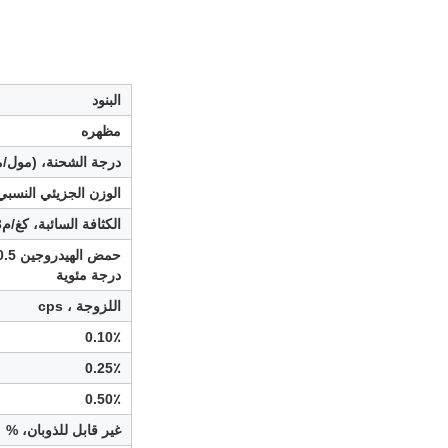
البنود
مظهره
درجة الشحنة، (مول/م
الوزن الجزيئي النسبي، X6
الكثافة السائبة، كغ/م3
درجة مئوية
اللزوجة ، cps
0.10٪
0.25٪
0.50٪
غير قابل للذوبان، %