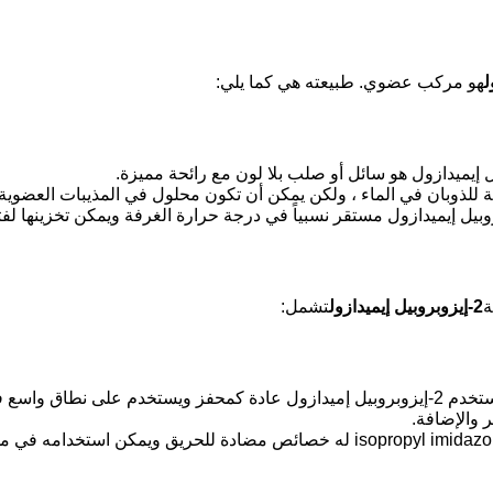
هو مركب عضوي. طبيعته هي كما يلي:
ة
2-إيزوبروبيل إيميدازول
تشمل:
1التوليف العضوي: يستخدم 2-إيزوبروبيل إميدازول عادة كمحفز ويستخدم عل
ر والإضافة.
2مضاد للحريق: 2- isopropyl imidazole له خصائص مضادة للحريق ويم