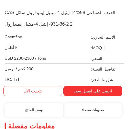
الصف الصناعي 98% 2- إيثيل 4-ميثيل إيميدازول سائل CAS
931-36-2 2- إيثيل 4-ميثيل إيميدازول
Chemfine
الاسم التجاري:
5 أطنان
الـ MOQ:
USD 2200-2300 / Tons
السعر:
200 كجم / برميل
تفاصيل التعبئة:
L/C، T/T
شروط الدفع:
احصل على أفضل سعر
نتحدث الآن
معلومات مفصلة
وصف المنتج
معلومات مفصلة