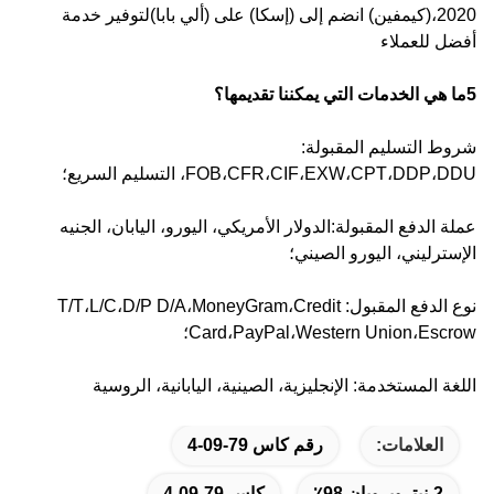
2020،(كيمفين) انضم إلى (إسكا) على (ألي بابا)لتوفير خدمة
أفضل للعملاء
5ما هي الخدمات التي يمكننا تقديمها؟
شروط التسليم المقبولة:
FOB،CFR،CIF،EXW،CPT،DDP،DDU، التسليم السريع؛
عملة الدفع المقبولة:الدولار الأمريكي، اليورو، اليابان، الجنيه
الإسترليني، اليورو الصيني؛
نوع الدفع المقبول: T/T،L/C،D/P D/A،MoneyGram،Credit
Card،PayPal،Western Union،Escrow؛
اللغة المستخدمة: الإنجليزية، الصينية، اليابانية، الروسية
العلامات:
رقم كاس 79-09-4
2-نيتروبروبان 98٪
كاس 79-09-4