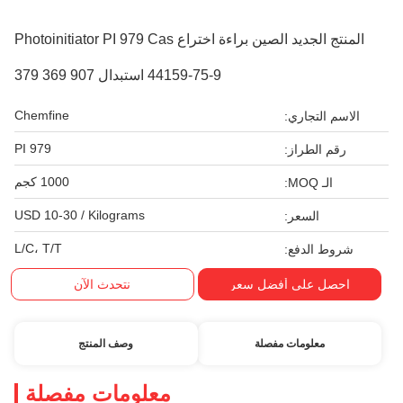
المنتج الجديد الصين براءة اختراع Photoinitiator PI 979 Cas
44159-75-9 استبدال 907 369 379
Chemfine
الاسم التجاري:
PI 979
رقم الطراز:
1000 كجم
الـ MOQ:
USD 10-30 / Kilograms
السعر:
L/C، T/T
شروط الدفع:
احصل على أفضل سعر
نتحدث الآن
معلومات مفصلة
وصف المنتج
معلومات مفصلة