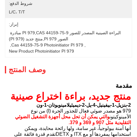
شروط الدفع:
L/C، T/T
إبراز:
البراءة الصينية المصدر للصور PI 979,CAS 44159-75-9 مبادرة 
الصور PI 979,منتج جديد (PI 979)
, 
Cas 44159-75-9 Photoinitiator PI 979
, 
New Product Photoinitiator PI 979
وصف المنتج
مقدمة
منتج جديد، براءة اختراع صينية
2-بنزيل-1-بيفينيل-4-يل-2-ديميثيلامينوبوتان-1-ون
979 هو مصدر ضوئي فعال للجذور الحرة (I) من نوع
الأمينوكيتون
والتي يمكن أن تحل محل أجهزة التشغيل الضوئي
التقليدية مثل 907 و 369 و 379
.
أنها آمنة بيولوجياً، غير سامة، ولها رائحة محايدة، ويمكن
استخدامها بمفردها أو مع ITX و DETXتقدم قدرة فائقة على