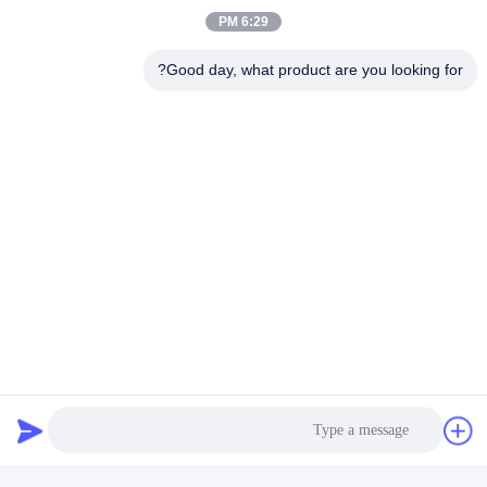
مقرها في جيانغسو، الصين، منذ عام 2003، نحن نخدم الأسواق
6:29 PM
في جميع أنحاء العالم، بما في ذلك شرق آسيا وأمريكا الشمالية
وأوروبا، مع فريق من 11-50 المهنيين.
Good day, what product are you looking for?
2كيف نضمن الجودة؟
عينات ما قبل الإنتاج والفحوصات النهائية تضمن جودة المنتج
3ماذا يمكنك أن تشتري منا؟
نحن نقدم مضادات الأكسدة، المضخمات، الألوان، الإنزيمات، وكلاء
الفيلم، وكلاء الخميرة، المحافظات، المحليات، منظمات
الحموضة، والمواد الكيميائية الدقيقة.
4لماذا تختارنا على الموردين الآخرين؟
مع سنوات من الخبرة في التداول عبر الإنترنت والالتزام بالجودة،
انضمت ChemFine إلى برنامج SKA (Super Key Account) على
علي بابا في عام 2020 لتعزيز الخدمة.